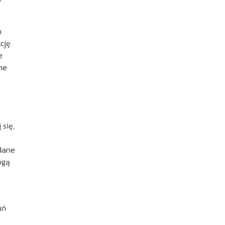
h
cję
e
ne
się,
 dane
ogą
uń