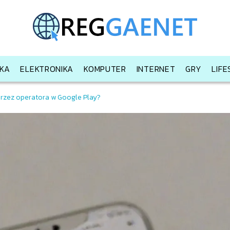
KA
ELEKTRONIKA
KOMPUTER
INTERNET
GRY
LIF
przez operatora w Google Play?