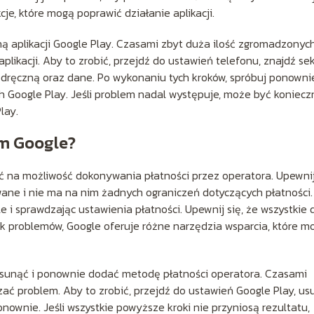
e, które mogą poprawić działanie aplikacji.
ą aplikacji Google Play. Czasami zbyt duża ilość zgromadzonyc
kacji. Aby to zrobić, przejdź do ustawień telefonu, znajdź sek
podręczną oraz dane. Po wykonaniu tych kroków, spróbuj ponowni
 Google Play. Jeśli problem nadal występuje, może być koniecz
lay.
em Google?
na możliwość dokonywania płatności przez operatora. Upewnij 
ane i nie ma na nim żadnych ograniczeń dotyczących płatności.
le i sprawdzając ustawienia płatności. Upewnij się, że wszystkie
k problemów, Google oferuje różne narzędzia wsparcia, które m
usunąć i ponownie dodać metodę płatności operatora. Czasami
 problem. Aby to zrobić, przejdź do ustawień Google Play, us
nownie. Jeśli wszystkie powyższe kroki nie przyniosą rezultatu,