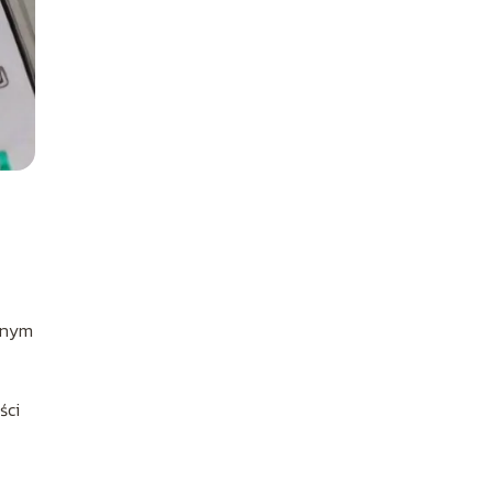
arnym
ści