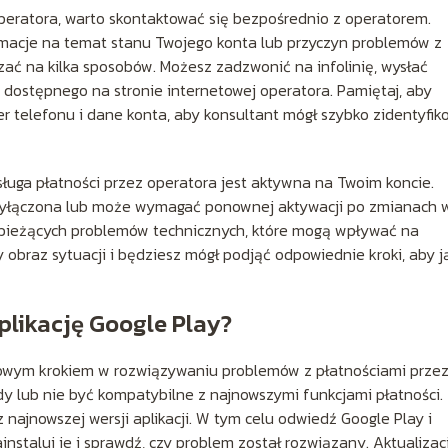
peratora, warto skontaktować się bezpośrednio z operatorem.
macje na temat stanu Twojego konta lub przyczyn problemów z
ać na kilka sposobów. Możesz zadzwonić na infolinię, wysłać
 dostępnego na stronie internetowej operatora. Pamiętaj, aby
r telefonu i dane konta, aby konsultant mógł szybko zidentyfik
ługa płatności przez operatora jest aktywna na Twoim koncie.
wyłączona lub może wymagać ponownej aktywacji po zmianach 
h bieżących problemów technicznych, które mogą wpływać na
y obraz sytuacji i będziesz mógł podjąć odpowiednie kroki, aby j
plikację Google Play?
czowym krokiem w rozwiązywaniu problemów z płatnościami prze
dy lub nie być kompatybilne z najnowszymi funkcjami płatności.
 najnowszej wersji aplikacji. W tym celu odwiedź Google Play i
ainstaluj je i sprawdź, czy problem został rozwiązany. Aktualizac