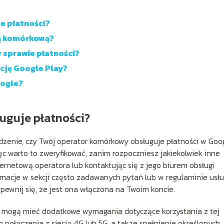
je płatności?
ią komórkową?
 sprawie płatności?
cję Google Play?
oogle?
ługuje płatności?
wdzenie, czy Twój operator komórkowy obsługuje płatności w Goo
ięc warto to zweryfikować, zanim rozpoczniesz jakiekolwiek inne
ternetową operatora lub kontaktując się z jego biurem obsługi
ormacje w sekcji często zadawanych pytań lub w regulaminie usłu
upewnij się, że jest ona włączona na Twoim koncie.
y mogą mieć dodatkowe wymagania dotyczące korzystania z tej
połączenia z siecią 4G lub 5G, a także spełnienie określonych