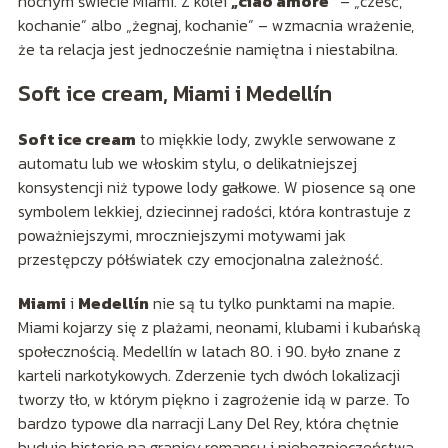
nocnym świecie Miami. Z kolei
„ciao amore”
– „cześć,
kochanie” albo „żegnaj, kochanie” – wzmacnia wrażenie,
że ta relacja jest jednocześnie namiętna i niestabilna.
Soft ice cream, Miami i Medellín
Soft ice cream
to miękkie lody, zwykle serwowane z
automatu lub we włoskim stylu, o delikatniejszej
konsystencji niż typowe lody gałkowe. W piosence są one
symbolem lekkiej, dziecinnej radości, która kontrastuje z
poważniejszymi, mroczniejszymi motywami jak
przestępczy półświatek czy emocjonalna zależność.
Miami
i
Medellín
nie są tu tylko punktami na mapie.
Miami kojarzy się z plażami, neonami, klubami i kubańską
społecznością. Medellín w latach 80. i 90. było znane z
karteli narkotykowych. Zderzenie tych dwóch lokalizacji
tworzy tło, w którym piękno i zagrożenie idą w parze. To
bardzo typowe dla narracji Lany Del Rey, która chętnie
buduje historie na granicy romansu i niebezpieczeństwa.