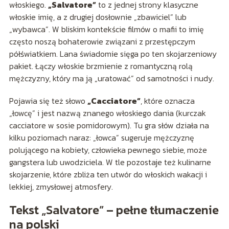
włoskiego.
„Salvatore”
to z jednej strony klasyczne
włoskie imię, a z drugiej dosłownie „zbawiciel” lub
„wybawca”. W bliskim kontekście filmów o mafii to imię
często noszą bohaterowie związani z przestępczym
półświatkiem. Lana świadomie sięga po ten skojarzeniowy
pakiet. Łączy włoskie brzmienie z romantyczną rolą
mężczyzny, który ma ją „uratować” od samotności i nudy.
Pojawia się też słowo
„Cacciatore”
, które oznacza
„łowcę” i jest nazwą znanego włoskiego dania (kurczak
cacciatore w sosie pomidorowym). Tu gra słów działa na
kilku poziomach naraz: „łowca” sugeruje mężczyznę
polującego na kobiety, człowieka pewnego siebie, może
gangstera lub uwodziciela. W tle pozostaje też kulinarne
skojarzenie, które zbliża ten utwór do włoskich wakacji i
lekkiej, zmysłowej atmosfery.
Tekst „Salvatore” – pełne tłumaczenie
na polski