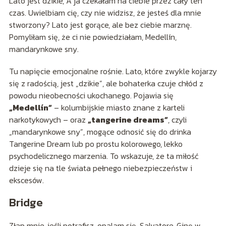
Lato jest dzikie, A ja czekałam na ciebie przez cały ten
czas. Uwielbiam cię, czy nie widzisz, że jesteś dla mnie
stworzony? Lato jest gorące, ale bez ciebie marznę.
Pomyliłam się, że ci nie powiedziałam, Medellín,
mandarynkowe sny.
Tu napięcie emocjonalne rośnie. Lato, które zwykle kojarzy
się z radością, jest „dzikie”, ale bohaterka czuje chłód z
powodu nieobecności ukochanego. Pojawia się
„Medellín”
– kolumbijskie miasto znane z karteli
narkotykowych – oraz
„tangerine dreams”
, czyli
„mandarynkowe sny”, mogące odnosić się do drinka
Tangerine Dream lub po prostu kolorowego, lekko
psychodelicznego marzenia. To wskazuje, że ta miłość
dzieje się na tle świata pełnego niebezpieczeństw i
ekscesów.
Bridge
Złap mnie, jeśli potrafisz, opalam się, Salvatore, Ginę w