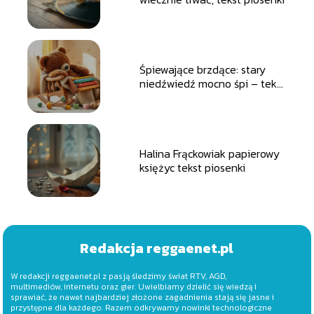
Śpiewające brzdące: stary
niedźwiedź mocno śpi – tekst
piosenki
Halina Frąckowiak papierowy
księżyc tekst piosenki
Redakcja reggaenet.pl
W redakcji reggaenet.pl z pasją śledzimy świat RTV, AGD,
multimediów, internetu oraz gier. Uwielbiamy dzielić się wiedzą i
sprawiać, że nawet najbardziej złożone zagadnienia stają się jasne i
przystępne dla każdego. Razem odkrywamy nowinki technologiczne