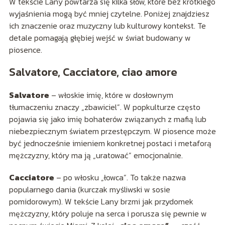
W tekście Lany powtarza się kilka słów, które bez krótkiego
wyjaśnienia mogą być mniej czytelne. Poniżej znajdziesz
ich znaczenie oraz muzyczny lub kulturowy kontekst. Te
detale pomagają głębiej wejść w świat budowany w
piosence.
Salvatore, Cacciatore, ciao amore
Salvatore
– włoskie imię, które w dosłownym
tłumaczeniu znaczy „zbawiciel”. W popkulturze często
pojawia się jako imię bohaterów związanych z mafią lub
niebezpiecznym światem przestępczym. W piosence może
być jednocześnie imieniem konkretnej postaci i metaforą
mężczyzny, który ma ją „uratować” emocjonalnie.
Cacciatore
– po włosku „łowca”. To także nazwa
popularnego dania (kurczak myśliwski w sosie
pomidorowym). W tekście Lany brzmi jak przydomek
mężczyzny, który poluje na serca i porusza się pewnie w