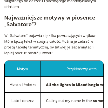
wilgotnego od deszczu i pachnącego mandarynkowym
drinkiem.
Najważniejsze motywy w piosence
„Salvatore”?
W „Salvatore” pojawia się kilka powracających wątków,
które łączą tekst w spójną całość. Można je zebrać w
prostą tabelę tematyczną, by łatwiej je zapamiętać i
lepiej poczuć nastrój utworu:
Motyw
Przykładowy wers
Miasto i światła
All the lights in Miami begin to
Lato i deszcz
Calling out my name in the
summer