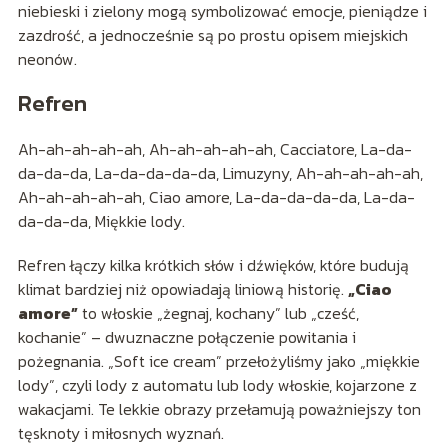
niebieski i zielony mogą symbolizować emocje, pieniądze i
zazdrość, a jednocześnie są po prostu opisem miejskich
neonów.
Refren
Ah-ah-ah-ah-ah, Ah-ah-ah-ah-ah, Cacciatore, La-da-
da-da-da, La-da-da-da-da, Limuzyny, Ah-ah-ah-ah-ah,
Ah-ah-ah-ah-ah, Ciao amore, La-da-da-da-da, La-da-
da-da-da, Miękkie lody.
Refren łączy kilka krótkich słów i dźwięków, które budują
klimat bardziej niż opowiadają liniową historię.
„Ciao
amore”
to włoskie „żegnaj, kochany” lub „cześć,
kochanie” – dwuznaczne połączenie powitania i
pożegnania. „Soft ice cream” przełożyliśmy jako „miękkie
lody”, czyli lody z automatu lub lody włoskie, kojarzone z
wakacjami. Te lekkie obrazy przełamują poważniejszy ton
tęsknoty i miłosnych wyznań.