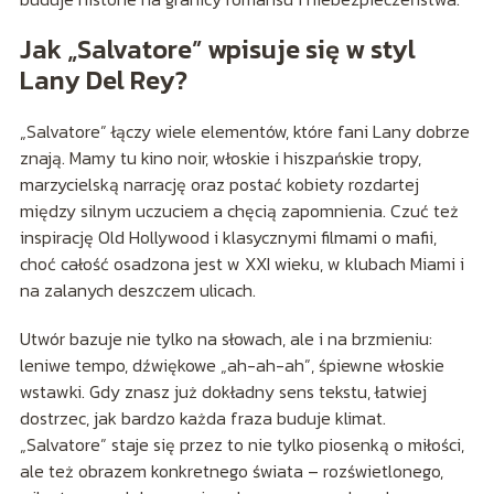
Jak „Salvatore” wpisuje się w styl
Lany Del Rey?
„Salvatore” łączy wiele elementów, które fani Lany dobrze
znają. Mamy tu kino noir, włoskie i hiszpańskie tropy,
marzycielską narrację oraz postać kobiety rozdartej
między silnym uczuciem a chęcią zapomnienia. Czuć też
inspirację Old Hollywood i klasycznymi filmami o mafii,
choć całość osadzona jest w XXI wieku, w klubach Miami i
na zalanych deszczem ulicach.
Utwór bazuje nie tylko na słowach, ale i na brzmieniu:
leniwe tempo, dźwiękowe „ah-ah-ah”, śpiewne włoskie
wstawki. Gdy znasz już dokładny sens tekstu, łatwiej
dostrzec, jak bardzo każda fraza buduje klimat.
„Salvatore” staje się przez to nie tylko piosenką o miłości,
ale też obrazem konkretnego świata – rozświetlonego,