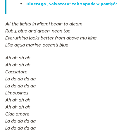
Dlaczego „Salvatore” tak zapada w pamięć?
All the lights in Miami begin to gleam
Ruby, blue and green, neon too
Everything looks better from above my king
Like aqua marine, ocean’s blue
Ah ah ah ah
Ah ah ah ah
Cacciatore
La da da da da
La da da da da
Limousines
Ah ah ah ah
Ah ah ah ah
Ciao amore
La da da da da
La da da da da