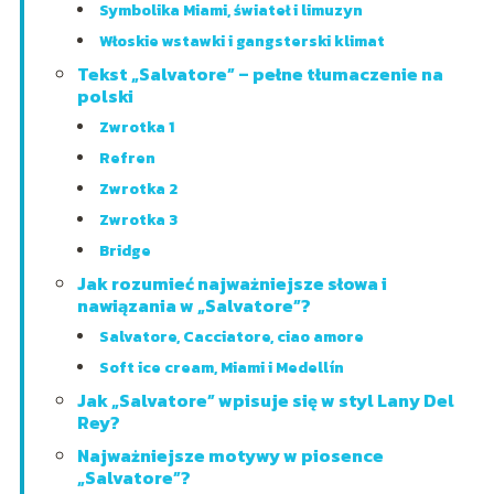
Symbolika Miami, świateł i limuzyn
Włoskie wstawki i gangsterski klimat
Tekst „Salvatore” – pełne tłumaczenie na
polski
Zwrotka 1
Refren
Zwrotka 2
Zwrotka 3
Bridge
Jak rozumieć najważniejsze słowa i
nawiązania w „Salvatore”?
Salvatore, Cacciatore, ciao amore
Soft ice cream, Miami i Medellín
Jak „Salvatore” wpisuje się w styl Lany Del
Rey?
Najważniejsze motywy w piosence
„Salvatore”?