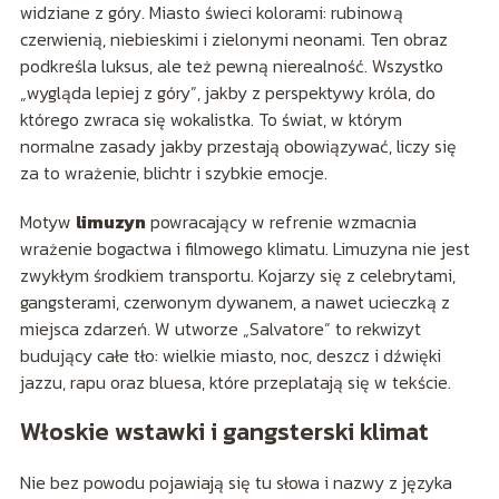
widziane z góry. Miasto świeci kolorami: rubinową
czerwienią, niebieskimi i zielonymi neonami. Ten obraz
podkreśla luksus, ale też pewną nierealność. Wszystko
„wygląda lepiej z góry”, jakby z perspektywy króla, do
którego zwraca się wokalistka. To świat, w którym
normalne zasady jakby przestają obowiązywać, liczy się
za to wrażenie, blichtr i szybkie emocje.
Motyw
limuzyn
powracający w refrenie wzmacnia
wrażenie bogactwa i filmowego klimatu. Limuzyna nie jest
zwykłym środkiem transportu. Kojarzy się z celebrytami,
gangsterami, czerwonym dywanem, a nawet ucieczką z
miejsca zdarzeń. W utworze „Salvatore” to rekwizyt
budujący całe tło: wielkie miasto, noc, deszcz i dźwięki
jazzu, rapu oraz bluesa, które przeplatają się w tekście.
Włoskie wstawki i gangsterski klimat
Nie bez powodu pojawiają się tu słowa i nazwy z języka