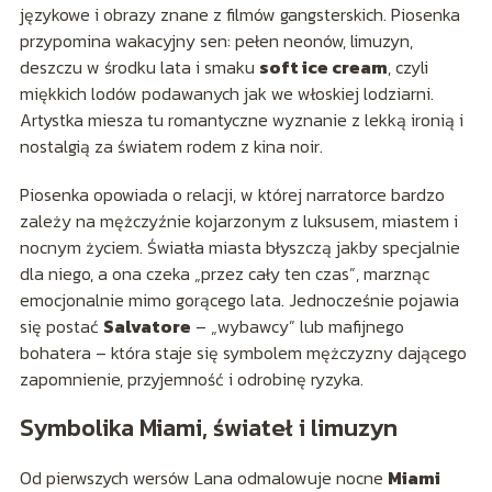
językowe i obrazy znane z filmów gangsterskich. Piosenka
przypomina wakacyjny sen: pełen neonów, limuzyn,
deszczu w środku lata i smaku
soft ice cream
, czyli
miękkich lodów podawanych jak we włoskiej lodziarni.
Artystka miesza tu romantyczne wyznanie z lekką ironią i
nostalgią za światem rodem z kina noir.
Piosenka opowiada o relacji, w której narratorce bardzo
zależy na mężczyźnie kojarzonym z luksusem, miastem i
nocnym życiem. Światła miasta błyszczą jakby specjalnie
dla niego, a ona czeka „przez cały ten czas”, marznąc
emocjonalnie mimo gorącego lata. Jednocześnie pojawia
się postać
Salvatore
– „wybawcy” lub mafijnego
bohatera – która staje się symbolem mężczyzny dającego
zapomnienie, przyjemność i odrobinę ryzyka.
Symbolika Miami, świateł i limuzyn
Od pierwszych wersów Lana odmalowuje nocne
Miami