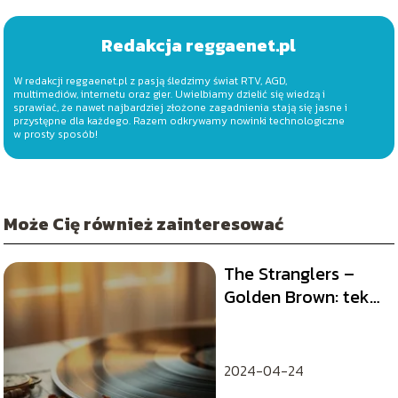
Redakcja reggaenet.pl
W redakcji reggaenet.pl z pasją śledzimy świat RTV, AGD,
multimediów, internetu oraz gier. Uwielbiamy dzielić się wiedzą i
sprawiać, że nawet najbardziej złożone zagadnienia stają się jasne i
przystępne dla każdego. Razem odkrywamy nowinki technologiczne
w prosty sposób!
Może Cię również zainteresować
The Stranglers –
Golden Brown: tekst
piosenki
2024-04-24