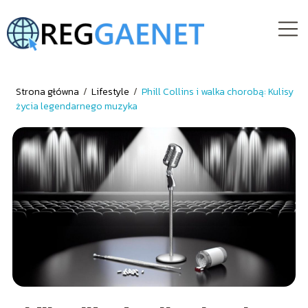
Strona główna
/
Lifestyle
/
Phill Collins i walka chorobą: Kulisy
życia legendarnego muzyka