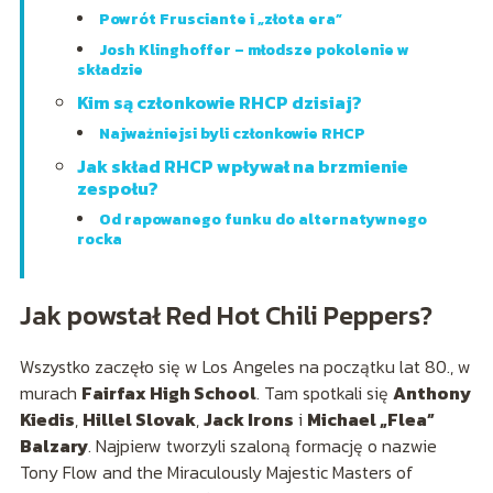
Powrót Frusciante i „złota era”
Josh Klinghoffer – młodsze pokolenie w
składzie
Kim są członkowie RHCP dzisiaj?
Najważniejsi byli członkowie RHCP
Jak skład RHCP wpływał na brzmienie
zespołu?
Od rapowanego funku do alternatywnego
rocka
Jak powstał Red Hot Chili Peppers?
Wszystko zaczęło się w Los Angeles na początku lat 80., w
murach
Fairfax High School
. Tam spotkali się
Anthony
Kiedis
,
Hillel Slovak
,
Jack Irons
i
Michael „Flea”
Balzary
. Najpierw tworzyli szaloną formację o nazwie
Tony Flow and the Miraculously Majestic Masters of