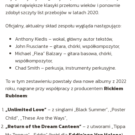
nagrał największe klasyki przełomu wieków i ponownie
zdobył szczyty list przebojów w latach 2020.
Oficjalny, aktualny skład zespołu wygląda następująco:
Anthony Kiedis – wokal, główny autor tekstów,
John Frusciante – gitara, chórki, współkompozytor,
Michael „Flea” Balzary – gitara basowa, chórki,
współkompozytor,
Chad Smith – perkusja, instrumenty perkusyjne.
To w tym zestawieniu powstały dwa nowe albumy z 2022
roku, nagrane przy współpracy z producentem
Rickiem
Rubinem
:
„Unlimited Love”
– z singlami „Black Summer”, „Poster
Child”, „These Are the Ways”,
„Return of the Dream Canteen”
– z utworami „Tippa
My Tongue”, „Eddie” (hołd dla
Eddie’ego Van Halena
)