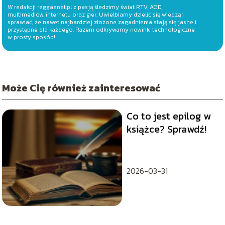
W redakcji reggaenet.pl z pasją śledzimy świat RTV, AGD,
multimediów, internetu oraz gier. Uwielbiamy dzielić się wiedzą i
sprawiać, że nawet najbardziej złożone zagadnienia stają się jasne i
przystępne dla każdego. Razem odkrywamy nowinki technologiczne
w prosty sposób!
Może Cię również zainteresować
Co to jest epilog w
książce? Sprawdź!
2026-03-31