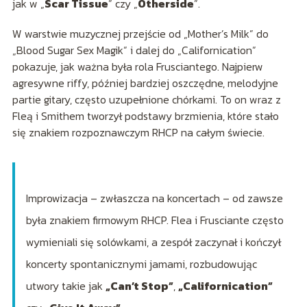
jak w „
Scar Tissue
” czy „
Otherside
”.
W warstwie muzycznej przejście od „Mother’s Milk” do
„Blood Sugar Sex Magik” i dalej do „Californication”
pokazuje, jak ważna była rola Frusciantego. Najpierw
agresywne riffy, później bardziej oszczędne, melodyjne
partie gitary, często uzupełnione chórkami. To on wraz z
Fleą i Smithem tworzył podstawy brzmienia, które stało
się znakiem rozpoznawczym RHCP na całym świecie.
Improwizacja – zwłaszcza na koncertach – od zawsze
była znakiem firmowym RHCP. Flea i Frusciante często
wymieniali się solówkami, a zespół zaczynał i kończył
koncerty spontanicznymi jamami, rozbudowując
utwory takie jak
„Can’t Stop”
,
„Californication”