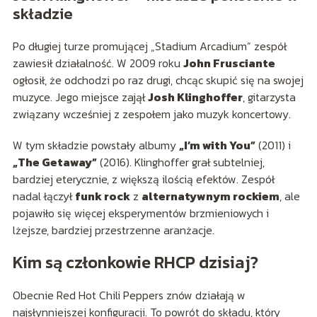
składzie
Po długiej turze promującej „Stadium Arcadium” zespół
zawiesił działalność. W 2009 roku
John Frusciante
ogłosił, że odchodzi po raz drugi, chcąc skupić się na swojej
muzyce. Jego miejsce zajął
Josh Klinghoffer
, gitarzysta
związany wcześniej z zespołem jako muzyk koncertowy.
W tym składzie powstały albumy
„I’m with You”
(2011) i
„The Getaway”
(2016). Klinghoffer grał subtelniej,
bardziej eterycznie, z większą ilością efektów. Zespół
nadal łączył
funk rock
z
alternatywnym rockiem
, ale
pojawiło się więcej eksperymentów brzmieniowych i
lżejsze, bardziej przestrzenne aranżacje.
Kim są członkowie RHCP dzisiaj?
Obecnie Red Hot Chili Peppers znów działają w
najsłynniejszej konfiguracji. To powrót do składu, który