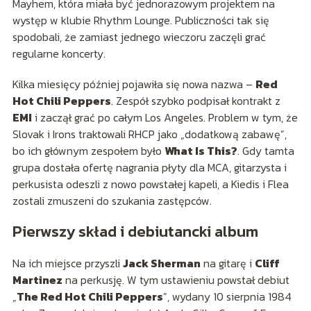
Mayhem, która miała być jednorazowym projektem na
występ w klubie Rhythm Lounge. Publiczności tak się
spodobali, że zamiast jednego wieczoru zaczęli grać
regularne koncerty.
Kilka miesięcy później pojawiła się nowa nazwa –
Red
Hot Chili Peppers
. Zespół szybko podpisał kontrakt z
EMI
i zaczął grać po całym Los Angeles. Problem w tym, że
Slovak i Irons traktowali RHCP jako „dodatkową zabawę”,
bo ich głównym zespołem było
What Is This?
. Gdy tamta
grupa dostała ofertę nagrania płyty dla MCA, gitarzysta i
perkusista odeszli z nowo powstałej kapeli, a Kiedis i Flea
zostali zmuszeni do szukania zastępców.
Pierwszy skład i debiutancki album
Na ich miejsce przyszli
Jack Sherman
na gitarę i
Cliff
Martinez
na perkusję. W tym ustawieniu powstał debiut
„
The Red Hot Chili Peppers
”, wydany 10 sierpnia 1984