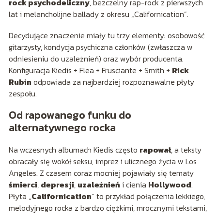
rock psychodeliczny
, bezczelny rap-rock z pierwszych
lat i melancholijne ballady z okresu „Californication”.
Decydujące znaczenie miały tu trzy elementy: osobowość
gitarzysty, kondycja psychiczna członków (zwłaszcza w
odniesieniu do uzależnień) oraz wybór producenta.
Konfiguracja Kiedis + Flea + Frusciante + Smith +
Rick
Rubin
odpowiada za najbardziej rozpoznawalne płyty
zespołu.
Od rapowanego funku do
alternatywnego rocka
Na wczesnych albumach Kiedis często
rapował
, a teksty
obracały się wokół seksu, imprez i ulicznego życia w Los
Angeles. Z czasem coraz mocniej pojawiały się tematy
śmierci
,
depresji
,
uzależnień
i cienia
Hollywood
.
Płyta „
Californication
” to przykład połączenia lekkiego,
melodyjnego rocka z bardzo ciężkimi, mrocznymi tekstami,