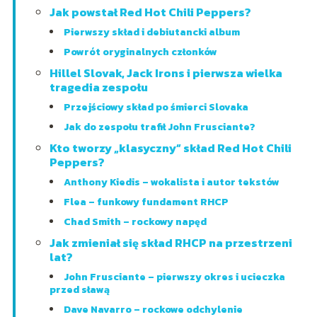
Jak powstał Red Hot Chili Peppers?
Pierwszy skład i debiutancki album
Powrót oryginalnych członków
Hillel Slovak, Jack Irons i pierwsza wielka
tragedia zespołu
Przejściowy skład po śmierci Slovaka
Jak do zespołu trafił John Frusciante?
Kto tworzy „klasyczny” skład Red Hot Chili
Peppers?
Anthony Kiedis – wokalista i autor tekstów
Flea – funkowy fundament RHCP
Chad Smith – rockowy napęd
Jak zmieniał się skład RHCP na przestrzeni
lat?
John Frusciante – pierwszy okres i ucieczka
przed sławą
Dave Navarro – rockowe odchylenie