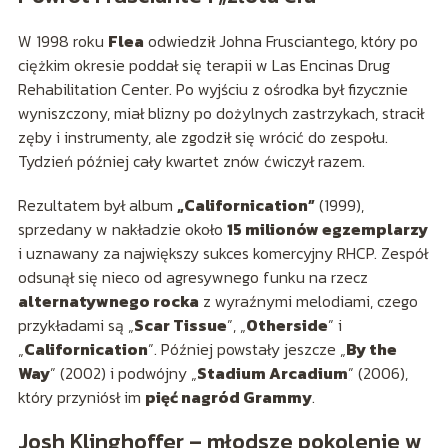
W 1998 roku
Flea
odwiedził Johna Frusciantego, który po
ciężkim okresie poddał się terapii w Las Encinas Drug
Rehabilitation Center. Po wyjściu z ośrodka był fizycznie
wyniszczony, miał blizny po dożylnych zastrzykach, stracił
zęby i instrumenty, ale zgodził się wrócić do zespołu.
Tydzień później cały kwartet znów ćwiczył razem.
Rezultatem był album
„Californication”
(1999),
sprzedany w nakładzie około
15 milionów egzemplarzy
i uznawany za największy sukces komercyjny RHCP. Zespół
odsunął się nieco od agresywnego funku na rzecz
alternatywnego rocka
z wyraźnymi melodiami, czego
przykładami są „
Scar Tissue
”, „
Otherside
” i
„
Californication
”. Później powstały jeszcze „
By the
Way
” (2002) i podwójny „
Stadium Arcadium
” (2006),
który przyniósł im
pięć nagród Grammy
.
Josh Klinghoffer – młodsze pokolenie w