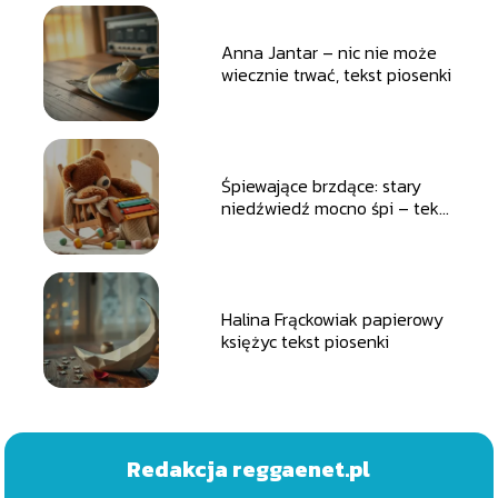
Anna Jantar – nic nie może
wiecznie trwać, tekst piosenki
Śpiewające brzdące: stary
niedźwiedź mocno śpi – tekst
piosenki
Halina Frąckowiak papierowy
księżyc tekst piosenki
Redakcja reggaenet.pl