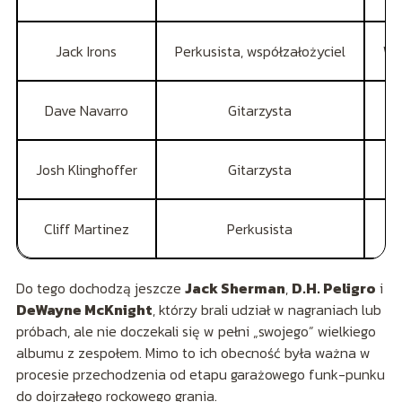
Jack Irons
Perkusista, współzałożyciel
Wc
Dave Navarro
Gitarzysta
Josh Klinghoffer
Gitarzysta
Cliff Martinez
Perkusista
Do tego dochodzą jeszcze
Jack Sherman
,
D.H. Peligro
i
DeWayne McKnight
, którzy brali udział w nagraniach lub
próbach, ale nie doczekali się w pełni „swojego” wielkiego
albumu z zespołem. Mimo to ich obecność była ważna w
procesie przechodzenia od etapu garażowego funk-punku
do dojrzałego rockowego grania.