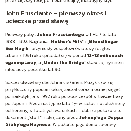
przez cięższy rock, po melancholijny, melodyjny styl.
John Frusciante – pierwszy okres i
ucieczka przed sławą
Pierwszy pobyt
Johna Frusciantego
w RHCP to lata
1988–1992. Nagrania „
Mother’s Milk
” i „
Blood Sugar
Sex Magik
” przyniosły zespołowi światowy rozgłos –
album z 1991 roku sprzedał się w ponad
12–13 milionach
egzemplarzy
, a „
Under the Bridge
” stało się hymnem
młodzieży początku lat 90.
Sukces okazał się dla Johna ciężarem. Muzyk czuł się
przytłoczony popularnością, zaczął coraz mocniej sięgać
po narkotyki, a w 1992 roku porzucił zespół w trakcie trasy
po Japonii. Przez następne lata żył w izolacji, uzależniony
od heroiny, w fatalnych warunkach – dobrze pokazuje to
dokument „Stuff”, nakręcony przez
Johnny’ego Deppa
i
Gibby’ego Haynesa
. W pożarze jego domu spłonęły