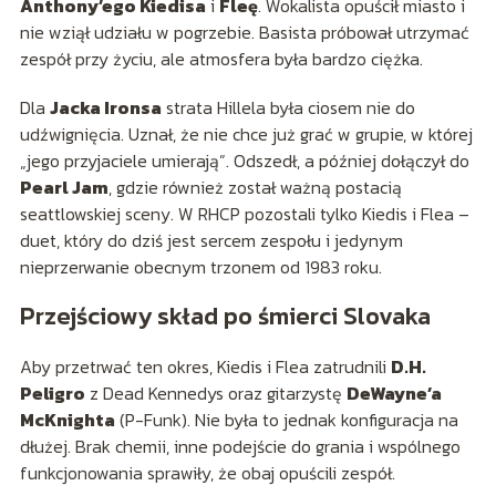
Anthony’ego Kiedisa
i
Fleę
. Wokalista opuścił miasto i
nie wziął udziału w pogrzebie. Basista próbował utrzymać
zespół przy życiu, ale atmosfera była bardzo ciężka.
Dla
Jacka Ironsa
strata Hillela była ciosem nie do
udźwignięcia. Uznał, że nie chce już grać w grupie, w której
„jego przyjaciele umierają”. Odszedł, a później dołączył do
Pearl Jam
, gdzie również został ważną postacią
seattlowskiej sceny. W RHCP pozostali tylko Kiedis i Flea –
duet, który do dziś jest sercem zespołu i jedynym
nieprzerwanie obecnym trzonem od 1983 roku.
Przejściowy skład po śmierci Slovaka
Aby przetrwać ten okres, Kiedis i Flea zatrudnili
D.H.
Peligro
z Dead Kennedys oraz gitarzystę
DeWayne’a
McKnighta
(P-Funk). Nie była to jednak konfiguracja na
dłużej. Brak chemii, inne podejście do grania i wspólnego
funkcjonowania sprawiły, że obaj opuścili zespół.