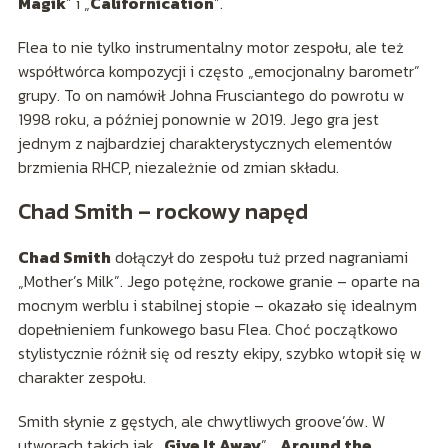
Magik
” i „
Californication
”.
Flea to nie tylko instrumentalny motor zespołu, ale też
współtwórca kompozycji i często „emocjonalny barometr”
grupy. To on namówił Johna Frusciantego do powrotu w
1998 roku, a później ponownie w 2019. Jego gra jest
jednym z najbardziej charakterystycznych elementów
brzmienia RHCP, niezależnie od zmian składu.
Chad Smith – rockowy napęd
Chad Smith
dołączył do zespołu tuż przed nagraniami
„Mother’s Milk”. Jego potężne, rockowe granie – oparte na
mocnym werblu i stabilnej stopie – okazało się idealnym
dopełnieniem funkowego basu Flea. Choć początkowo
stylistycznie różnił się od reszty ekipy, szybko wtopił się w
charakter zespołu.
Smith słynie z gęstych, ale chwytliwych groove’ów. W
utworach takich jak „
Give It Away
”, „
Around the