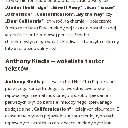
To właśnie ten skład odpowiada za takie utwory jak
„Under the Bridge”
,
„Give It Away”
,
„Scar Tissue”
,
„Otherside”
,
„Californication”
,
„By the Way”
czy
„Dani California”
. Ich wspólna chemia – połączenie
funkowego basu Flea, melodyjnej i często nostalgicznej
gitary Frusciante, rockowej perkusji Smitha i
charakterystycznego wokalu Kiedisa – stworzyła unikalny,
łatwo rozpoznawalny styl.
Anthony Kiedis – wokalista i autor
tekstów
Anthony Kiedis
jest twarzą Red Hot Chili Peppers od
pierwszego koncertu. Jego styl wokalny ewoluował z
rapowanego, niemal mówionego sposobu śpiewania z
pierwszych płyt do bardziej melodyjnego, śpiewanego
podejścia na
„Californication”
i kolejnych albumach. Z
czasem na płytach pojawiało się coraz mniej typowych
rapowanych zwrotek, a coraz więcej melodyjnych linii