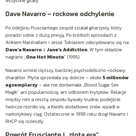
wszystkie gitary.
Dave Navarro – rockowe odchylenie
Po odejściu Frusciantego zespół szukał gitarzysty, który
poradzi sobie z dużą presją. Po krótkich epizodach z
Arikiem Marshallem i Jesse Tobiasem zdecydowano się na
Dave’a Navarro
z
Jane’s Addiction
. W tym składzie
nagrano „
One Hot Minute
” (1995).
Navarro wniósł cięższy, bardziej psychodeliczno-rockowy
charakter. Płyta sprzedała się dobrze – około
5 milionów
egzemplarzy
– ale nie dorównała „Blood Sugar Sex
Magik” ani popularnością, ani odbiorem krytyków. Relacje
między nim a resztą zespołu bywały trudne, podejście
twórcze różniło się, a Kiedis dodatkowo znów wpadł w
narkotykowy ciąg. Ostatecznie w 1998 roku drogi Navarro i
RHCP się rozeszły.
Powrót Frusciante i „złota era”