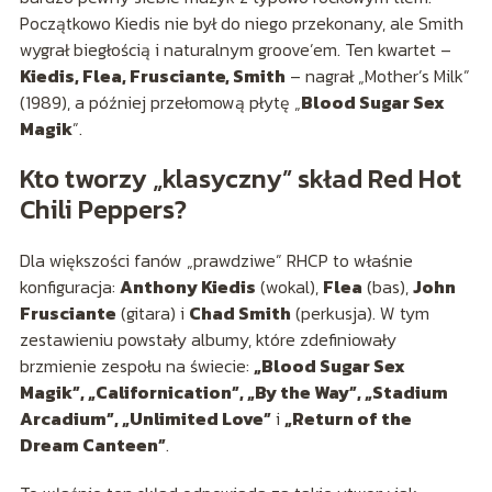
Początkowo Kiedis nie był do niego przekonany, ale Smith
wygrał biegłością i naturalnym groove’em. Ten kwartet –
Kiedis, Flea, Frusciante, Smith
– nagrał „Mother’s Milk”
(1989), a później przełomową płytę „
Blood Sugar Sex
Magik
”.
Kto tworzy „klasyczny” skład Red Hot
Chili Peppers?
Dla większości fanów „prawdziwe” RHCP to właśnie
konfiguracja:
Anthony Kiedis
(wokal),
Flea
(bas),
John
Frusciante
(gitara) i
Chad Smith
(perkusja). W tym
zestawieniu powstały albumy, które zdefiniowały
brzmienie zespołu na świecie:
„Blood Sugar Sex
Magik”, „Californication”, „By the Way”, „Stadium
Arcadium”, „Unlimited Love”
i
„Return of the
Dream Canteen”
.