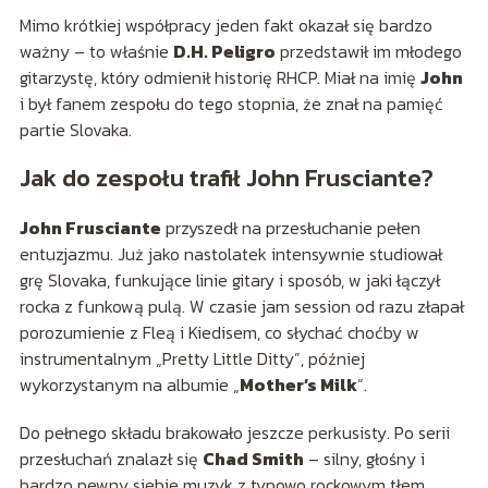
Mimo krótkiej współpracy jeden fakt okazał się bardzo
ważny – to właśnie
D.H. Peligro
przedstawił im młodego
gitarzystę, który odmienił historię RHCP. Miał na imię
John
i był fanem zespołu do tego stopnia, że znał na pamięć
partie Slovaka.
Jak do zespołu trafił John Frusciante?
John Frusciante
przyszedł na przesłuchanie pełen
entuzjazmu. Już jako nastolatek intensywnie studiował
grę Slovaka, funkujące linie gitary i sposób, w jaki łączył
rocka z funkową pulą. W czasie jam session od razu złapał
porozumienie z Fleą i Kiedisem, co słychać choćby w
instrumentalnym „Pretty Little Ditty”, później
wykorzystanym na albumie „
Mother’s Milk
”.
Do pełnego składu brakowało jeszcze perkusisty. Po serii
przesłuchań znalazł się
Chad Smith
– silny, głośny i
bardzo pewny siebie muzyk z typowo rockowym tłem.