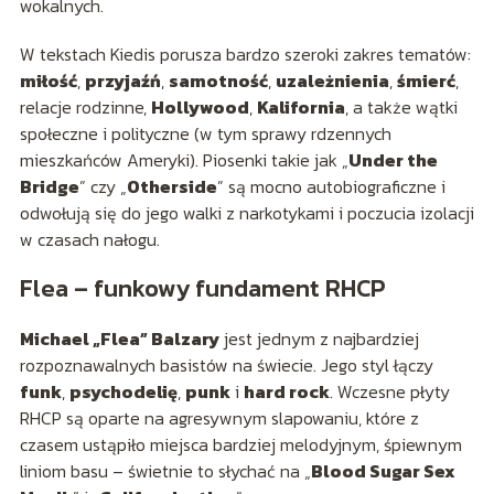
wokalnych.
W tekstach Kiedis porusza bardzo szeroki zakres tematów:
miłość
,
przyjaźń
,
samotność
,
uzależnienia
,
śmierć
,
relacje rodzinne,
Hollywood
,
Kalifornia
, a także wątki
społeczne i polityczne (w tym sprawy rdzennych
mieszkańców Ameryki). Piosenki takie jak „
Under the
Bridge
” czy „
Otherside
” są mocno autobiograficzne i
odwołują się do jego walki z narkotykami i poczucia izolacji
w czasach nałogu.
Flea – funkowy fundament RHCP
Michael „Flea” Balzary
jest jednym z najbardziej
rozpoznawalnych basistów na świecie. Jego styl łączy
funk
,
psychodelię
,
punk
i
hard rock
. Wczesne płyty
RHCP są oparte na agresywnym slapowaniu, które z
czasem ustąpiło miejsca bardziej melodyjnym, śpiewnym
liniom basu – świetnie to słychać na „
Blood Sugar Sex