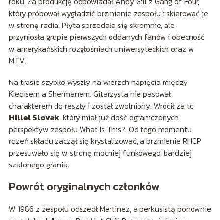
roku. Za produkcję odpowiadał Andy Gill z Gang of Four,
który próbował wygładzić brzmienie zespołu i skierować je
w stronę radia. Płyta sprzedała się skromnie, ale
przyniosła grupie pierwszych oddanych fanów i obecność
w amerykańskich rozgłośniach uniwersyteckich oraz w
MTV.
Na trasie szybko wyszły na wierzch napięcia między
Kiedisem a Shermanem. Gitarzysta nie pasował
charakterem do reszty i został zwolniony. Wrócił za to
Hillel Slovak
, który miał już dość ograniczonych
perspektyw zespołu What Is This?. Od tego momentu
rdzeń składu zaczął się krystalizować, a brzmienie RHCP
przesuwało się w stronę mocniej funkowego, bardziej
szalonego grania.
Powrót oryginalnych członków
W 1986 z zespołu odszedł Martinez, a perkusistą ponownie