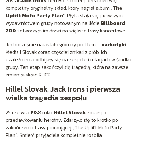
został
Jack Irons
. Red Hot Chili Peppers mieli więc
kompletny oryginalny skład, który nagrał album „
The
Uplift Mofo Party Plan
”. Płyta stała się pierwszym
wydawnictwem grupy notowanym na liście
Billboard
200
i otworzyła im drzwi na większe trasy koncertowe.
Jednocześnie narastał ogromny problem –
narkotyki
.
Kiedis i Slovak coraz częściej znikali z prób, ich
uzależnienia odbijały się na zespole i relacjach w środku
grupy. Ten etap zakończył się tragedią, która na zawsze
zmieniła skład RHCP.
Hillel Slovak, Jack Irons i pierwsza
wielka tragedia zespołu
25 czerwca 1988 roku
Hillel Slovak
zmarł po
przedawkowaniu heroiny. Zdarzyło się to krótko po
zakończeniu trasy promującej „The Uplift Mofo Party
Plan”. Śmierć przyjaciela kompletnie rozbiła