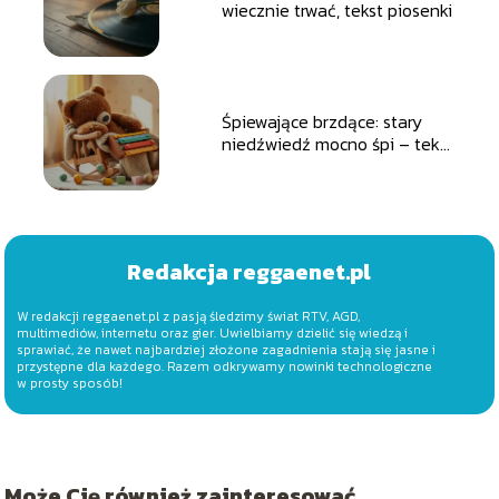
wiecznie trwać, tekst piosenki
Śpiewające brzdące: stary
niedźwiedź mocno śpi – tekst
piosenki
Redakcja reggaenet.pl
W redakcji reggaenet.pl z pasją śledzimy świat RTV, AGD,
multimediów, internetu oraz gier. Uwielbiamy dzielić się wiedzą i
sprawiać, że nawet najbardziej złożone zagadnienia stają się jasne i
przystępne dla każdego. Razem odkrywamy nowinki technologiczne
w prosty sposób!
Może Cię również zainteresować