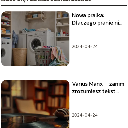
Nowa pralka:
Dlaczego pranie nie
pachnie świeżo?
Rozwiązania
problemu
2024-04-24
Varius Manx – zanim
zrozumiesz tekst
piosenki
2024-04-24