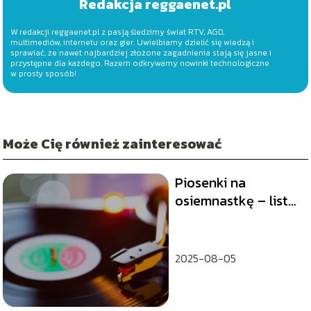
Redakcja reggaenet.pl
W redakcji reggaenet.pl z pasją śledzimy świat RTV, AGD,
multimediów, internetu oraz gier. Uwielbiamy dzielić się wiedzą i
sprawiać, że nawet najbardziej złożone zagadnienia stają się jasne i
przystępne dla każdego. Razem odkrywamy nowinki technologiczne
w prosty sposób!
Może Cię również zainteresować
Piosenki na
osiemnastkę – lista
przebojów na 18
urodziny
2025-08-05