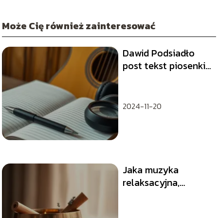
Może Cię również zainteresować
Dawid Podsiadło
post tekst piosenki
— gdzie znaleźć?
2024-11-20
Jaka muzyka
relaksacyjna,
muzyka do
medytacji?