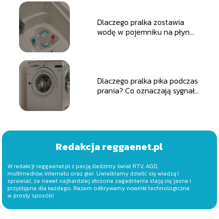
Dlaczego pralka zostawia
wodę w pojemniku na płyn
do płukania?
Dlaczego pralka pika podczas
prania? Co oznaczają sygnały
dźwiękowe?
Redakcja reggaenet.pl
W redakcji reggaenet.pl z pasją śledzimy świat RTV, AGD,
multimediów, internetu oraz gier. Uwielbiamy dzielić się wiedzą i
sprawiać, że nawet najbardziej złożone zagadnienia stają się jasne i
przystępne dla każdego. Razem odkrywamy nowinki technologiczne
w prosty sposób!