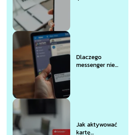
dotyku?
Sprawdzone
metody i porady
Dlaczego
messenger nie
można wysłać
wiadomości?
Sprawdź
przyczyny
Jak aktywować
kartę