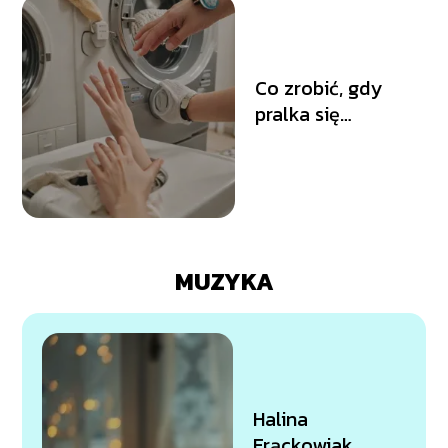
Co zrobić, gdy
pralka się
zawiesza? Szybkie
i skuteczne
rozwiązania
MUZYKA
Halina
Frąckowiak