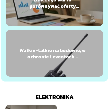
porównywać oferty
internetu?
Walkie-talkie na budowie, w
ochronie i eventach –
kryteria doboru
ELEKTRONIKA