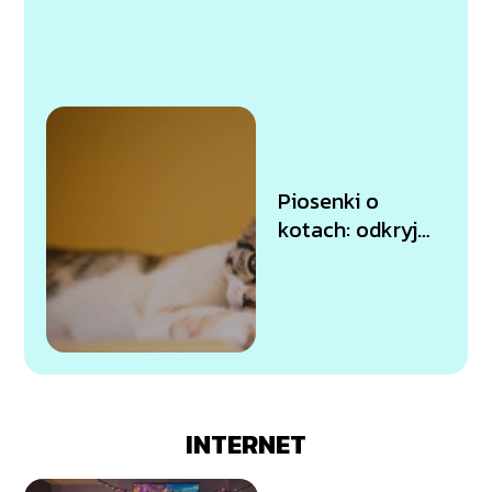
Hemingway?
Sprawdź już
teraz!
Piosenki o
kotach: odkryj
najbardziej
urocze i
zabawne
melodie dla
miłośników
kotów
INTERNET