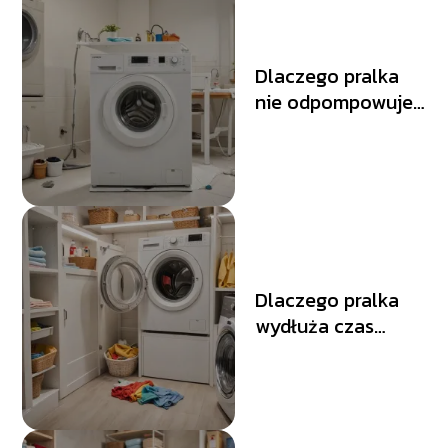
Dlaczego pralka
nie odpompowuje
wody? Możliwe
przyczyny i
naprawa
Dlaczego pralka
wydłuża czas
prania? Czynniki
wpływające na
czas cyklu