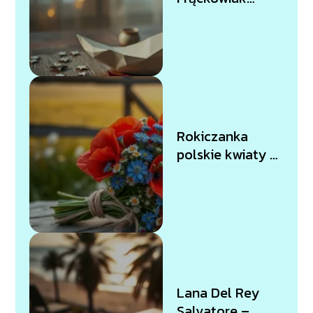
papierowy
księżyc tekst
piosenki
Rokiczanka
polskie kwiaty –
tekst piosenki
Lana Del Rey
Salvatore –