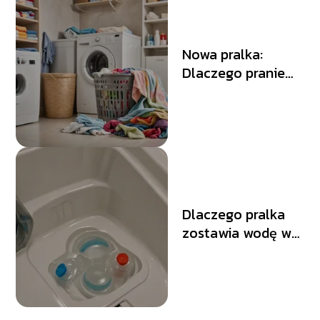
Nowa pralka:
Dlaczego pranie
nie pachnie
świeżo?
Rozwiązania
problemu
Dlaczego pralka
zostawia wodę w
pojemniku na płyn
do płukania?