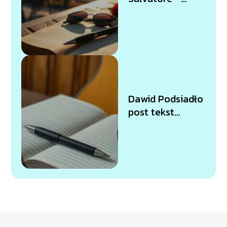
tekst piosenki i
tłumaczenie
Dawid Podsiadło
post tekst
piosenki — gdzie
znaleźć?