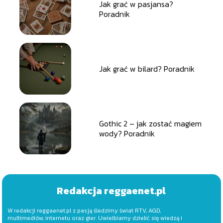
Jak grać w pasjansa?
Poradnik
Jak grać w bilard? Poradnik
Gothic 2 – jak zostać magiem
wody? Poradnik
Redakcja reggaenet.pl
W redakcji reggaenet.pl z pasją śledzimy świat RTV, AGD,
multimediów, internetu oraz gier. Uwielbiamy dzielić się wiedzą i