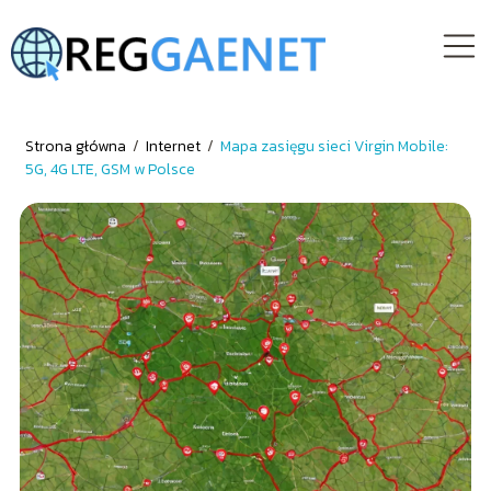
Strona główna
/
Internet
/
Mapa zasięgu sieci Virgin Mobile:
5G, 4G LTE, GSM w Polsce