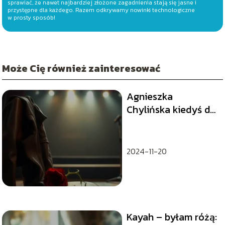
sprawiać, że nawet najbardziej złożone zagadnienia stają się jasne i
przystępne dla każdego. Razem odkrywamy nowinki technologiczne
w prosty sposób!
Może Cię również zainteresować
Agnieszka
Chylińska kiedyś do
ciebie wrócę – tekst
piosenki
2024-11-20
Kayah – byłam różą: