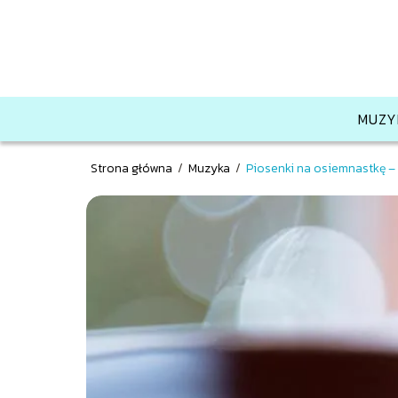
MUZY
Strona główna
/
Muzyka
/
Piosenki na osiemnastkę – 