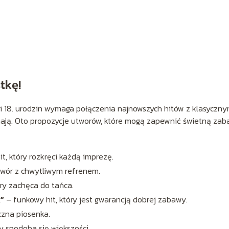
tkę!
zji 18. urodzin wymaga połączenia najnowszych hitów z klasyczny
hają. Oto propozycje utworów, które mogą zapewnić świetną za
t, który rozkręci każdą imprezę.
wór z chwytliwym refrenem.
ry zachęca do tańca.
”
– funkowy hit, który jest gwarancją dobrej zabawy.
zna piosenka.
y spodoba się większości.