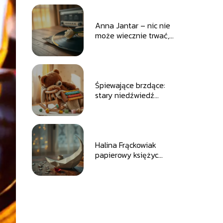
Anna Jantar – nic nie
może wiecznie trwać,
tekst piosenki
Śpiewające brzdące:
stary niedźwiedź
mocno śpi – tekst
piosenki
Halina Frąckowiak
papierowy księżyc
tekst piosenki