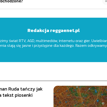
 obchodzone?
Redakcja reggaenet.pl
dzimy świat RTV, AGD, multimediów, internetu oraz gier. Uwielbiam
nia stają się jasne i przystępne dla każdego. Razem odkrywamy
an Ruda tańczy jak
 tekst piosenki