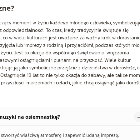
zne?
 znaczący moment w życiu każdego młodego człowieka, symbolizują
odpowiedzialności. To czas, kiedy tradycyjnie świętuje się
, co w wielu kulturach jest uważane za ważny krok w dorastaniu
yjęcia lub imprezy z rodziną i przyjaciółmi, podczas których mło
yciu. Jest to okazja do wspólnego świętowania, wręczania
zasowymi osiągnięciami i planami na przyszłość. Wiele kultur
tując ją jako symboliczne przejście z dzieciństwa w dorosłość, c
 Osiągnięcie 18 lat to nie tylko okazja do zabawy, ale także mom
rzyszłości, marzeniach i celach, jakie chcą osiągnąć jako dorośli
 muzyki na osiemnastkę?
 stworzyć właściwą atmosferę i zapewnić udaną imprezę.