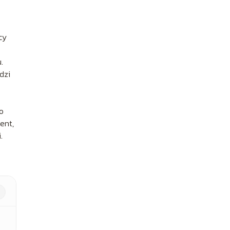
cy
.
dzi
o
ent,
.