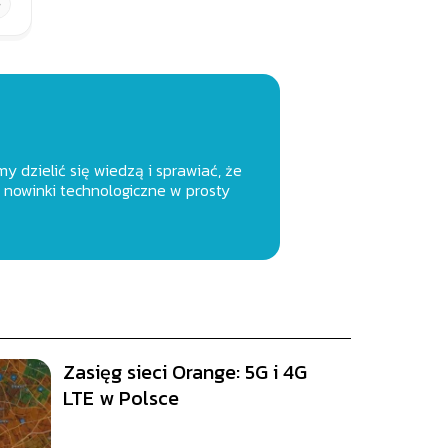
y dzielić się wiedzą i sprawiać, że
 nowinki technologiczne w prosty
Zasięg sieci Orange: 5G i 4G
LTE w Polsce