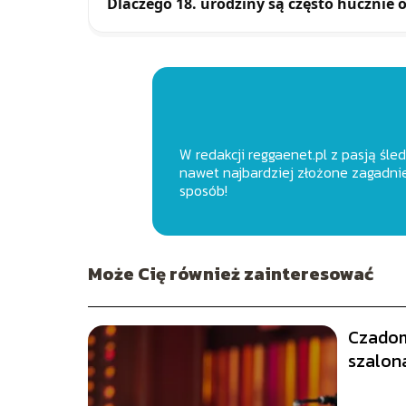
Dlaczego 18. urodziny są często hucznie
W redakcji reggaenet.pl z pasją śle
nawet najbardziej złożone zagadnie
sposób!
Może Cię również zainteresować
Czadom
szalona