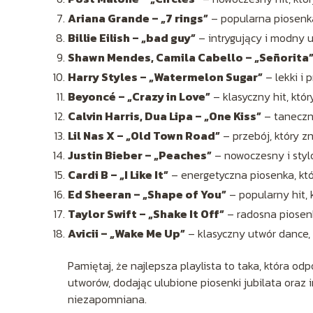
Ariana Grande – „7 rings”
– popularna piosenka
Billie Eilish – „bad guy”
– intrygujący i modny u
Shawn Mendes, Camila Cabello – „Señorita
Harry Styles – „Watermelon Sugar”
– lekki i 
Beyoncé – „Crazy in Love”
– klasyczny hit, któ
Calvin Harris, Dua Lipa – „One Kiss”
– taneczny
Lil Nas X – „Old Town Road”
– przebój, który z
Justin Bieber – „Peaches”
– nowoczesny i styl
Cardi B – „I Like It”
– energetyczna piosenka, któ
Ed Sheeran – „Shape of You”
– popularny hit, 
Taylor Swift – „Shake It Off”
– radosna piosenk
Avicii – „Wake Me Up”
– klasyczny utwór dance, 
Pamiętaj, że najlepsza playlista to taka, która 
utworów, dodając ulubione piosenki jubilata oraz 
niezapomniana.