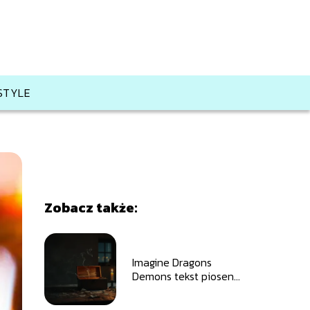
ESTYLE
Zobacz także:
Imagine Dragons
Demons tekst piosenki
– pełny tekst i
tłumaczenie