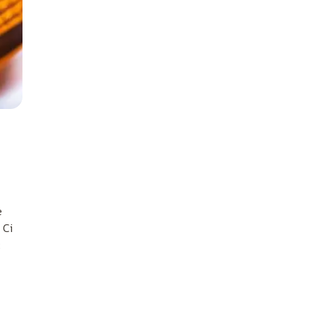
e
 Ci
ć