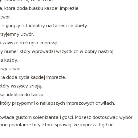
, która doda blasku każdej imprezie.
twór.
”
– gorący hit idealny na taneczne duety.
przyjemny utwór.
ry zawsze rozkręca imprezę.
 numer, który wprowadzi wszystkich w dobry nastrój.
na każdy.
owy utwór.
ra doda życia każdej imprezie.
który wszyscy znają.
a, idealna do tańca.
który przypomni o najlepszych imprezowych chwilach.
odpowiada gustom solenizanta i gości. Możesz dostosować wybór
inne popularne hity, które sprawią, że impreza będzie