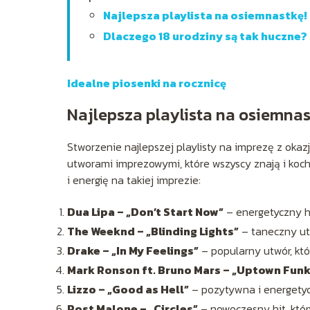
Najlepsza playlista na osiemnastkę!
Dlaczego 18 urodziny są tak huczne?
Idealne piosenki na rocznicę
Najlepsza playlista na osiemnas
Stworzenie najlepszej playlisty na imprezę z oka
utworami imprezowymi, które wszyscy znają i koc
i energię na takiej imprezie:
Dua Lipa – „Don’t Start Now”
– energetyczny hi
The Weeknd – „Blinding Lights”
– taneczny ut
Drake – „In My Feelings”
– popularny utwór, któ
Mark Ronson ft. Bruno Mars – „Uptown Funk
Lizzo – „Good as Hell”
– pozytywna i energetyc
Post Malone – „Circles”
– nowoczesny hit, któr