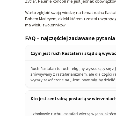
Życia”. Palenie konopii nie jest jednak obowiązko
Warto zgłębić swoją wiedzę na temat ruchu Rastafa
Bobem Marleyem, dzięki któremu został rozpropago
ma wielu zwolenników.
FAQ – najczęściej zadawane pytania
Czym jest ruch Rastafari i skąd się wywod
Ruch Rastafari to ruch religijny wywodzący się z
zrównywany z rastafarianizmem, ale dla części r
wyrazy zakończone na „-izm” powstały, by dzielić
Kto jest centralną postacią w wierzeniac
Członkowie ruchu Rastafari wierzą w Jaha, skróco