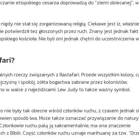
nauczanie etiopskiego cesarza doprowadzą do “ziemi obiecanej”, w
nigdy nie stał się zorganizowaną religią. Ciekawe jest iż, właśni
nie potwierdził tez głoszonych przez ruch. Znany jest jednak fakt
pskiego kościoła. Nie byli oni jednak chętni do uczestniczenia 
fari?
nych rzeczy związanych z Rastafari. Przede wszystkim kolory, cz
ojczyznę i spokój, żółta bogactwa zabrane przez kolonistów,
no w walce z najeźdźcami. Lew Judy to także ważny symbol.
 nie były tak obecne wśród członków ruchu, z czasem jednak si
 pewien sposób lwa. Może także oznaczać przywiązanie do natury
Członkowie ruchu palą ją sakramentalnie, ma ona znaczenie
sach z BIblii. Część członków ruchu uznaje marihuanę za tzw. “Dr