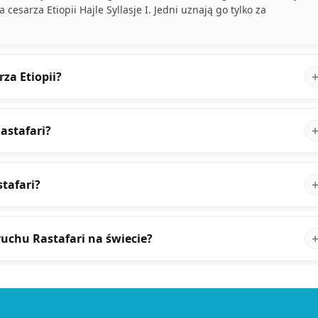
cesarza Etiopii Hajle Syllasje I. Jedni uznają go tylko za
za Etiopii?
astafari?
tafari?
ruchu Rastafari na świecie?