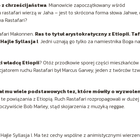
o z chrześcijaństwa
. Mianowicie zapoczątkowany wśród
 rastafari wierzą w Jaha – jest to skrócona forma słowa Jahwe, c
a Rastafari?
Tafari Makonnen.
Ras to tytuł arystokratyczny z Etiopii. Taf
ajle Syllasja I
. Jedni uznają go tylko za namiestnika Boga n
i władcę Etiopii
? Otóż przodkowie sporej części mieszkańców
icjatorem ruchu Rastafari był Marcus Garvey, jeden z twórców tzw
dał mu wiele podstawowych tez, które mówiły o wyzwole
e te powiązania z Etiopią. Ruch Rastafari rozpropagowali w dużej
 oczywiście Bob Marley, stąd skojarzenia z muzyką reggae.
 Hajle Syllasja I. Ma też cechy wspólne z animistycznymi wierze