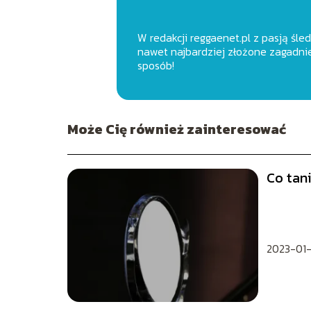
W redakcji reggaenet.pl z pasją śle
nawet najbardziej złożone zagadnie
sposób!
Może Cię również zainteresować
Co tan
2023-01-