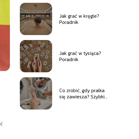
Jak grać w kręgle?
Poradnik
Jak grać w tysiąca?
Poradnik
Co zrobić, gdy pralka
się zawiesza? Szybkie
i skuteczne
rozwiązania
ść