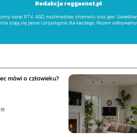
Redakcja reggaenet.pl
dzimy świat RTV, AGD, multimediów, internetu oraz gier. Uwielbiam
nia stają się jasne i przystępne dla każdego. Razem odkrywamy
iec mówi o człowieku?
19