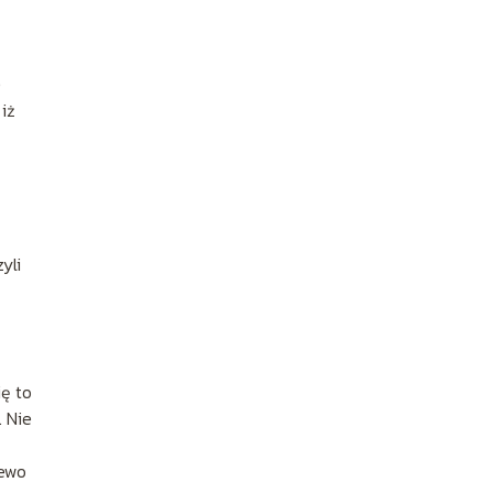
e
 iż
w
yli
ę to
. Nie
zewo