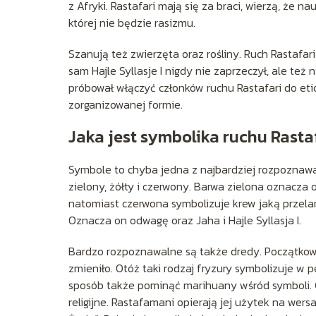
z Afryki. Rastafari mają się za braci, wierzą, że 
której nie będzie rasizmu.
Szanują też zwierzęta oraz rośliny. Ruch Rastafari 
sam Hajle Syllasje I nigdy nie zaprzeczył, ale też 
próbował włączyć członków ruchu Rastafari do etio
zorganizowanej formie.
Jaka jest symbolika ruchu Rasta
Symbole to chyba jedna z najbardziej rozpoznawal
zielony, żółty i czerwony. Barwa zielona oznacza 
natomiast czerwona symbolizuje krew jaką przela
Oznacza on odwagę oraz Jaha i Hajle Syllasja I.
Bardzo rozpoznawalne są także dredy. Początkowo
zmieniło. Otóż taki rodzaj fryzury symbolizuje w
sposób także pominąć marihuany wśród symboli. 
religijne. Rastafamani opierają jej użytek na wer