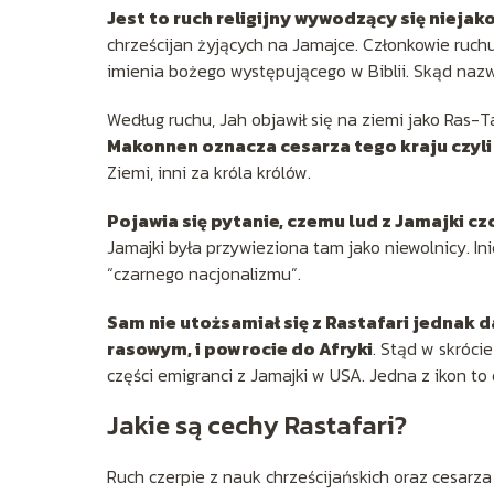
Jest to ruch religijny wywodzący się niejak
chrześcijan żyjących na Jamajce. Członkowie ruchu
imienia bożego występującego w Biblii. Skąd nazw
Według ruchu, Jah objawił się na ziemi jako Ras-
Makonnen oznacza cesarza tego kraju czyli H
Ziemi, inni za króla królów.
Pojawia się pytanie, czemu lud z Jamajki czc
Jamajki była przywieziona tam jako niewolnicy. In
“czarnego nacjonalizmu”.
Sam nie utożsamiał się z Rastafari jednak 
rasowym, i powrocie do Afryki
. Stąd w skróci
części emigranci z Jamajki w USA. Jedna z ikon to
Jakie są cechy Rastafari?
Ruch czerpie z nauk chrześcijańskich oraz cesarza