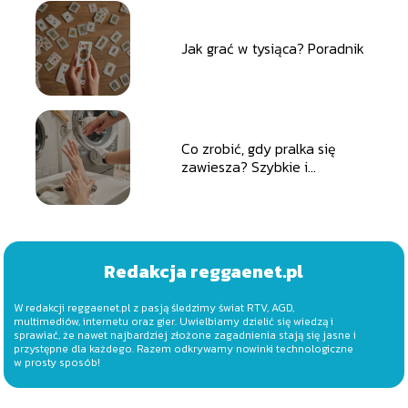
Jak grać w tysiąca? Poradnik
Co zrobić, gdy pralka się
zawiesza? Szybkie i
skuteczne rozwiązania
Redakcja reggaenet.pl
W redakcji reggaenet.pl z pasją śledzimy świat RTV, AGD,
multimediów, internetu oraz gier. Uwielbiamy dzielić się wiedzą i
sprawiać, że nawet najbardziej złożone zagadnienia stają się jasne i
przystępne dla każdego. Razem odkrywamy nowinki technologiczne
w prosty sposób!