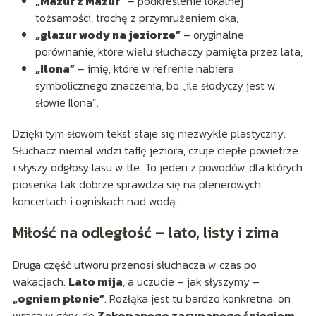
„Mazur z Mazur”
– podkreślenie lokalnej
tożsamości, trochę z przymrużeniem oka,
„glazur wody na jeziorze”
– oryginalne
porównanie, które wielu słuchaczy pamięta przez lata,
„Ilona”
– imię, które w refrenie nabiera
symbolicznego znaczenia, bo „ile słodyczy jest w
słowie Ilona”.
Dzięki tym słowom tekst staje się niezwykle plastyczny.
Słuchacz niemal widzi taflę jeziora, czuje ciepłe powietrze
i słyszy odgłosy lasu w tle. To jeden z powodów, dla których
piosenka tak dobrze sprawdza się na plenerowych
koncertach i ogniskach nad wodą.
Miłość na odległość – lato, listy i zima
Druga część utworu przenosi słuchacza w czas po
wakacjach.
Lato mija
, a uczucie – jak słyszymy –
„ogniem płonie”
. Rozłąka jest tu bardzo konkretna: on
wraca w góry, do
Zakopanego zasypanego śniegiem
,