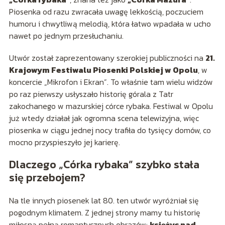
Piosenka od razu zwracała uwagę lekkością, poczuciem
humoru i chwytliwą melodią, która łatwo wpadała w ucho
nawet po jednym przesłuchaniu.
Utwór został zaprezentowany szerokiej publiczności na
21.
Krajowym Festiwalu Piosenki Polskiej w Opolu
, w
koncercie „Mikrofon i Ekran”. To właśnie tam wielu widzów
po raz pierwszy usłyszało historię górala z Tatr
zakochanego w mazurskiej córce rybaka. Festiwal w Opolu
już wtedy działał jak ogromna scena telewizyjna, więc
piosenka w ciągu jednej nocy trafiła do tysięcy domów, co
mocno przyspieszyło jej karierę.
Dlaczego „Córka rybaka” szybko stała
się przebojem?
Na tle innych piosenek lat 80. ten utwór wyróżniał się
pogodnym klimatem. Z jednej strony mamy tu historię
miłosną pełną romantycznych obrazów:
księżyc nad