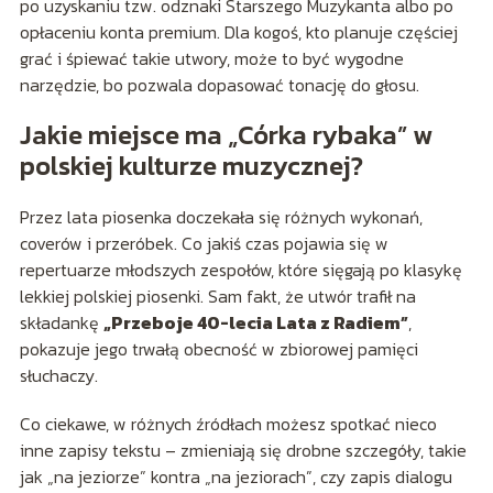
po uzyskaniu tzw. odznaki Starszego Muzykanta albo po
opłaceniu konta premium. Dla kogoś, kto planuje częściej
grać i śpiewać takie utwory, może to być wygodne
narzędzie, bo pozwala dopasować tonację do głosu.
Jakie miejsce ma „Córka rybaka” w
polskiej kulturze muzycznej?
Przez lata piosenka doczekała się różnych wykonań,
coverów i przeróbek. Co jakiś czas pojawia się w
repertuarze młodszych zespołów, które sięgają po klasykę
lekkiej polskiej piosenki. Sam fakt, że utwór trafił na
składankę
„Przeboje 40-lecia Lata z Radiem”
,
pokazuje jego trwałą obecność w zbiorowej pamięci
słuchaczy.
Co ciekawe, w różnych źródłach możesz spotkać nieco
inne zapisy tekstu – zmieniają się drobne szczegóły, takie
jak „na jeziorze” kontra „na jeziorach”, czy zapis dialogu