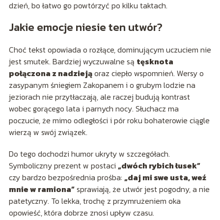
dzień, bo łatwo go powtórzyć po kilku taktach.
Jakie emocje niesie ten utwór?
Choć tekst opowiada o rozłące, dominującym uczuciem nie
jest smutek. Bardziej wyczuwalne są
tęsknota
połączona z nadzieją
oraz ciepło wspomnień. Wersy o
zasypanym śniegiem Zakopanem i o grubym lodzie na
jeziorach nie przytłaczają, ale raczej budują kontrast
wobec gorącego lata i parnych nocy. Słuchacz ma
poczucie, że mimo odległości i pór roku bohaterowie ciągle
wierzą w swój związek.
Do tego dochodzi humor ukryty w szczegółach.
Symboliczny prezent w postaci
„dwóch rybich łusek”
czy bardzo bezpośrednia prośba:
„daj mi swe usta, weź
mnie w ramiona”
sprawiają, że utwór jest pogodny, a nie
patetyczny. To lekka, trochę z przymrużeniem oka
opowieść, która dobrze znosi upływ czasu.