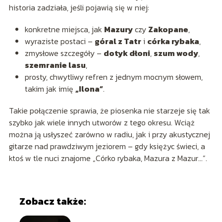
historia zadziała, jeśli pojawią się w niej:
konkretne miejsca, jak
Mazury
czy
Zakopane
,
wyraziste postaci –
góral z Tatr
i
córka rybaka
,
zmysłowe szczegóły –
dotyk dłoni
,
szum wody
,
szemranie lasu
,
prosty, chwytliwy refren z jednym mocnym słowem,
takim jak imię
„Ilona”
.
Takie połączenie sprawia, że piosenka nie starzeje się tak
szybko jak wiele innych utworów z tego okresu. Wciąż
można ją usłyszeć zarówno w radiu, jak i przy akustycznej
gitarze nad prawdziwym jeziorem – gdy księżyc świeci, a
ktoś w tle nuci znajome „Córko rybaka, Mazura z Mazur…”.
Zobacz także: