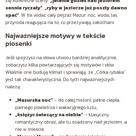
się konkretne sceny:
„jelenie gdzieś nad jeziorem
sennie ryczały”
,
„ryby w jeziorze już poszły dawno
spać”
. W tle widać cały pejzaż Mazur: noc, woda, las,
przyroda reagująca na to, co przeżywają zakochani.
Najważniejsze motywy w tekście
piosenki
Jeśli spojrzysz na słowa utworu bardziej analitycznie,
zobaczysz kilka powtarzających się motywów i słów.
Właśnie one budują klimat i sprawiają, że „Córka rybaka”
jest tak charakterystyczna. Do tych najważniejszych
należą:
„Mazurska noc”
– tło całej historii, pełne ciepła,
parnego powietrza i wakacyjnego luzu,
„księżyc świecący na niebie”
– klasyczny
romantyczny obraz, ale tu osadzony nad jeziorem, a
nie w mieście,