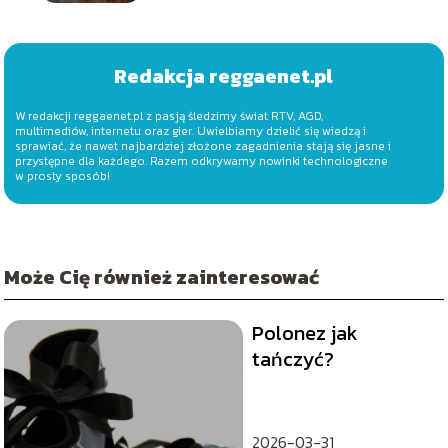
Redakcja reggaenet.pl
W redakcji reggaenet.pl z pasją śledzimy świat RTV, AGD,
multimediów, internetu oraz gier. Uwielbiamy dzielić się wiedzą i
sprawiać, że nawet najbardziej złożone zagadnienia stają się jasne i
przystępne dla każdego. Razem odkrywamy nowinki technologiczne
w prosty sposób!
Może Cię również zainteresować
Polonez jak
tańczyć?
2026-03-31