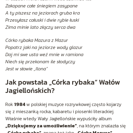
Zakopane całe śniegiem zasypane
A ty piszesz na jeziorach gruba kra
Przesyłasz całuski i dwie rybie łuski
Zima minie lato złączy serca dwa
Córko rybaka Mazura z Mazur
Popatrz jaki na jeziorze wody glazur
Daj mi swe usta weź mnie w ramiona
Niech się przekonam ile słodyczy
Jest w słowie „Ilona”
Jak powstała „Córka rybaka” Wałów
Jagiellońskich?
Rok
1984
w polskiej muzyce rozrywkowej często kojarzy
się z mieszanką rocka, kabaretu i piosenki literackiej.
Właśnie wtedy Wały Jagiellońskie wypuściły album
„Dziękujemy za umożliwienie”
, na którym znalazła się
„Córka rybaka”
, znana też jako
„Córka Mazura”
.