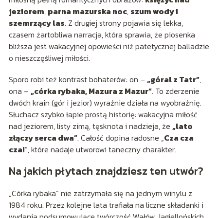
jeziorem
,
parna mazurska noc
,
szum wody i
szemrzący las
. Z drugiej strony pojawia się lekka,
czasem żartobliwa narracja, która sprawia, że piosenka
bliższa jest wakacyjnej opowieści niż patetycznej balladzie
o nieszczęśliwej miłości.
Sporo robi też kontrast bohaterów: on –
„góral z Tatr”
,
ona –
„córka rybaka, Mazura z Mazur”
. To zderzenie
dwóch krain (gór i jezior) wyraźnie działa na wyobraźnię.
Słuchacz szybko łapie prostą historię: wakacyjna miłość
nad jeziorem, listy zimą, tęsknota i nadzieja, że
„lato
złączy serca dwa”
. Całość dopina radosne „
Cza cza
cza!
”, które nadaje utworowi taneczny charakter.
Na jakich płytach znajdziesz ten utwór?
„Córka rybaka” nie zatrzymała się na jednym winylu z
1984 roku. Przez kolejne lata trafiała na liczne składanki i
wydania podsumowujące twórczość Wałów Jagiellońskich