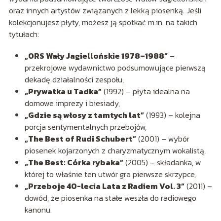
oraz innych artystów związanych z lekką piosenką. Jeśli
kolekcjonujesz płyty, możesz ją spotkać m.in. na takich
tytułach:
„ORS Wały Jagiellońskie 1978–1988”
–
przekrojowe wydawnictwo podsumowujące pierwszą
dekadę działalności zespołu,
„Prywatka u Tadka”
(1992) – płyta idealna na
domowe imprezy i biesiady,
„Gdzie są włosy z tamtych lat”
(1993) – kolejna
porcja sentymentalnych przebojów,
„The Best of Rudi Schubert”
(2001) – wybór
piosenek kojarzonych z charyzmatycznym wokalistą,
„The Best: Córka rybaka”
(2005) – składanka, w
której to właśnie ten utwór gra pierwsze skrzypce,
„Przeboje 40-lecia Lata z Radiem Vol. 3”
(2011) –
dowód, że piosenka na stałe weszła do radiowego
kanonu.