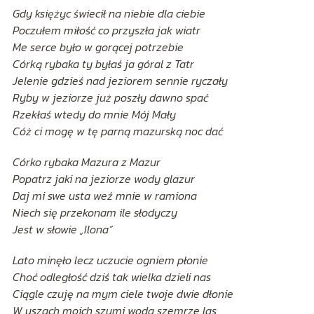
Gdy księżyc świecił na niebie dla ciebie
Poczułem miłość co przyszła jak wiatr
Me serce było w gorącej potrzebie
Córką rybaka ty byłaś ja góral z Tatr
Jelenie gdzieś nad jeziorem sennie ryczały
Ryby w jeziorze już poszły dawno spać
Rzekłaś wtedy do mnie Mój Mały
Cóż ci mogę w tę parną mazurską noc dać
Córko rybaka Mazura z Mazur
Popatrz jaki na jeziorze wody glazur
Daj mi swe usta weź mnie w ramiona
Niech się przekonam ile słodyczy
Jest w słowie „Ilona”
Lato minęło lecz uczucie ogniem płonie
Choć odległość dziś tak wielka dzieli nas
Ciągle czuję na mym ciele twoje dwie dłonie
W uszach moich szumi woda szemrze las