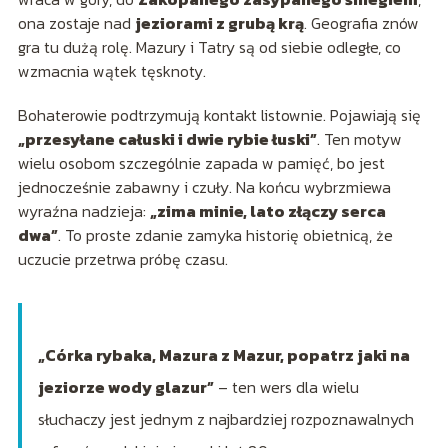
ona zostaje nad
jeziorami z grubą krą
. Geografia znów
gra tu dużą rolę. Mazury i Tatry są od siebie odległe, co
wzmacnia wątek tęsknoty.
Bohaterowie podtrzymują kontakt listownie. Pojawiają się
„przesyłane całuski i dwie rybie łuski”
. Ten motyw
wielu osobom szczególnie zapada w pamięć, bo jest
jednocześnie zabawny i czuły. Na końcu wybrzmiewa
wyraźna nadzieja:
„zima minie, lato złączy serca
dwa”
. To proste zdanie zamyka historię obietnicą, że
uczucie przetrwa próbę czasu.
„Córka rybaka, Mazura z Mazur, popatrz jaki na
jeziorze wody glazur”
– ten wers dla wielu
słuchaczy jest jednym z najbardziej rozpoznawalnych