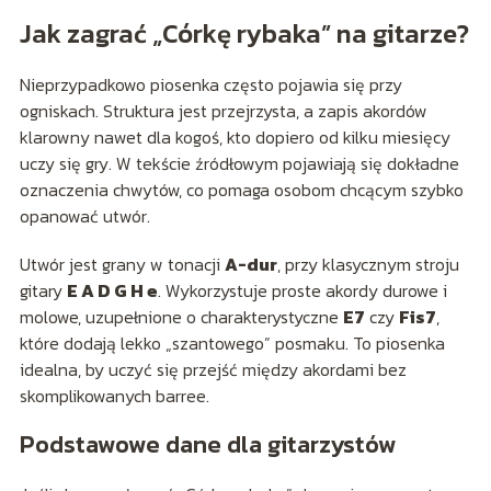
Jak zagrać „Córkę rybaka” na gitarze?
Nieprzypadkowo piosenka często pojawia się przy
ogniskach. Struktura jest przejrzysta, a zapis akordów
klarowny nawet dla kogoś, kto dopiero od kilku miesięcy
uczy się gry. W tekście źródłowym pojawiają się dokładne
oznaczenia chwytów, co pomaga osobom chcącym szybko
opanować utwór.
Utwór jest grany w tonacji
A-dur
, przy klasycznym stroju
gitary
E A D G H e
. Wykorzystuje proste akordy durowe i
molowe, uzupełnione o charakterystyczne
E7
czy
Fis7
,
które dodają lekko „szantowego” posmaku. To piosenka
idealna, by uczyć się przejść między akordami bez
skomplikowanych barree.
Podstawowe dane dla gitarzystów