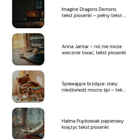
Imagine Dragons Demons
tekst piosenki – pełny tekst i
tłumaczenie
Anna Jantar – nic nie może
wiecznie trwać, tekst piosenki
Śpiewające brzdące: stary
niedźwiedź mocno śpi – tekst
piosenki
Halina Frąckowiak papierowy
księżyc tekst piosenki