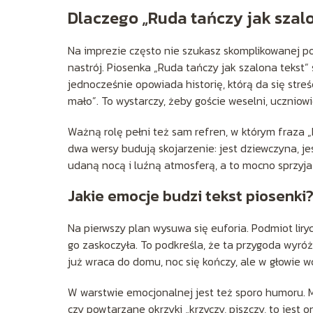
Dlaczego „Ruda tańczy jak szal
Na imprezie często nie szukasz skomplikowanej po
nastrój. Piosenka „Ruda tańczy jak szalona tekst”
jednocześnie opowiada historię, którą da się streś
mało”. To wystarczy, żeby goście weselni, uczniow
Ważną rolę pełni też sam refren, w którym fraza 
dwa wersy budują skojarzenie: jest dziewczyna, jes
udaną nocą i luźną atmosferą, a to mocno sprzyja 
Jakie emocje budzi tekst piosenki
Na pierwszy plan wysuwa się euforia. Podmiot liryc
go zaskoczyła. To podkreśla, że ta przygoda wyróżni
już wraca do domu, noc się kończy, ale w głowie w
W warstwie emocjonalnej jest też sporo humoru. 
czy powtarzane okrzyki „krzyczy, piszczy, to jest