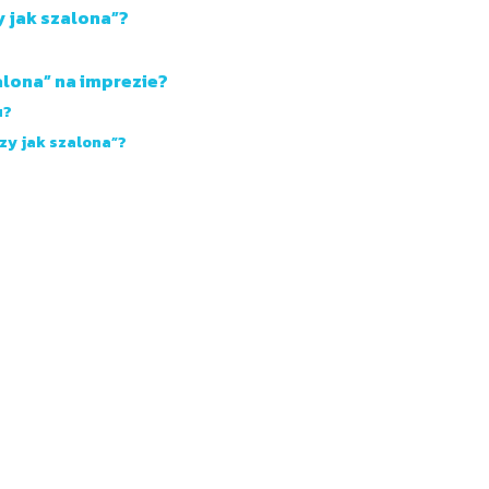
y jak szalona”?
alona” na imprezie?
u?
zy jak szalona”?