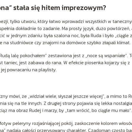
ona” stała się hitem imprezowym?
ezji, tylko utworu, który łatwo wprowadzi wszystkich w taneczny
 spełnia dokładnie to zadanie. Ma prosty język, dużo powtórzeń, 
cić w jednym zdaniu: była szalona noc, była Ruda i było „ciągle 
ie na studniówce czy znajomi na domówce szybko złapali klimat.
„Rudą lalę pokochałem” zestawiona jest z „noce są wspaniałe”. T
t taniec, jest zabawa do rana. W efekcie piosenka kojarzy się z
jej powracaniu na playlisty.
?
zny mówi, że „widział wiele, słyszał jeszcze więcej”, a mimo to 
a się na tle innych. Z drugiej strony pojawia się lekka nostalgia
ciąż ma obraz Rudej i marzy, by „tam wrócić, bo ciągle mu mało”.
Motyw peleryny rozjaśniającej pokój, zaskoczenie kolorem włosó
 ona” nadają całości przerysowany charakter. Czadoman często ba