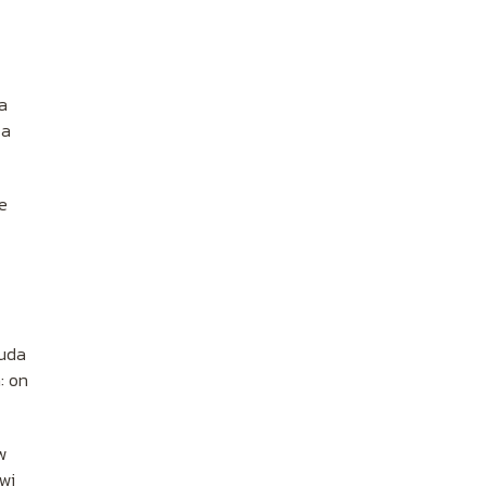
a
za
e
Ruda
: on
w
wi