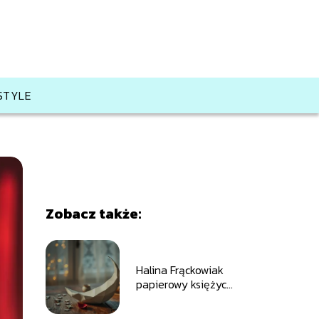
ESTYLE
Zobacz także:
Halina Frąckowiak
papierowy księżyc
tekst piosenki