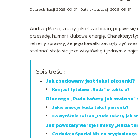
Data publikacji: 2026-03-31
Data aktualizacji: 2026-03-31
Andrzej Mazur, znany jako Czadoman, pojawił się n
przesadę, humor i klubową energię. Charakterystyc
refreny sprawiły, że jego kawałki zaczęły żyć wł
szalona” stała się jego wizytówką i jednym z naj
Spis treści:
Jak zbudowany jest tekst piosenki?
Kim jest tytułowa „Ruda” w tekście?
Dlaczego „Ruda tańczy jak szalona” 
Jakie emocje budzi tekst piosenki?
Co wyróżnia refren „Ruda tańczy jak s
Jak powstały wersje i miksy „Ruda ta
Co dodaje Special Mix do oryginalnego