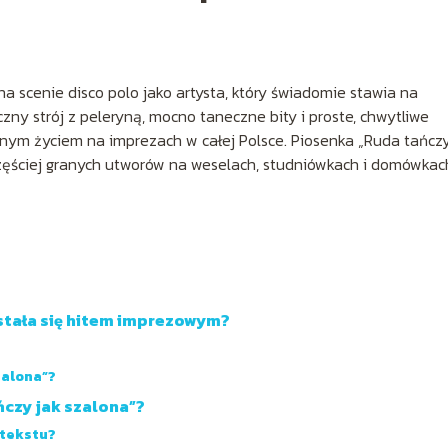
a scenie disco polo jako artysta, który świadomie stawia na
zny strój z peleryną, mocno taneczne bity i proste, chwytliwe
asnym życiem na imprezach w całej Polsce. Piosenka „Ruda tańczy
częściej granych utworów na weselach, studniówkach i domówkac
stała się hitem imprezowym?
zalona”?
ńczy jak szalona”?
 tekstu?