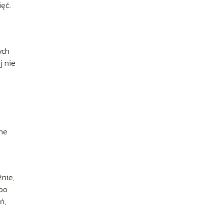
ięć.
ych
j nie
one
nie,
 po
ń,