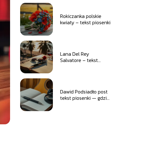
Rokiczanka polskie
kwiaty – tekst piosenki
Lana Del Rey
Salvatore – tekst
piosenki i tłumaczenie
Dawid Podsiadło post
tekst piosenki — gdzie
znaleźć?