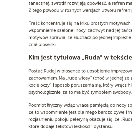
tanecznej: zwrotki rozwijają opowieść, a refren m
Z tego powodu w różnych wersjach utworu refren p
Treść koncentruje się na kilku prostych motywach, 
wspomnienie szalonej nocy, zachwyt nad jej tańce
motywów sprawia, że słuchacz po jednej imprezie j
znał piosenki.
Kim jest tytułowa „Ruda” w tekści
Postać Rudej w piosence to uosobienie imprezowe
zachowaniem. Ma „rude włosy” (choć w jednej ze z
kocie oczy” i sposób poruszania się, który wręcz 
psychologicznie, za to ma być symbolem swobody, f
Podmiot liryczny wciąż wraca pamięcią do nocy spę
że to wspomnienie jest dla niego bardzo żywe i 
rozjaśnieniu pokoju peleryną okazuje się, że „Ru
które dodaje tekstowi lekkości i dystansu.