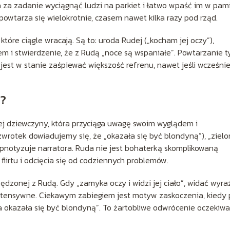
a za zadanie wyciągnąć ludzi na parkiet i łatwo wpaść im w pam
owtarza się wielokrotnie, czasem nawet kilka razy pod rząd.
które ciągle wracają. Są to: uroda Rudej („kocham jej oczy”),
m i stwierdzenie, że z Rudą „noce są wspaniałe”. Powtarzanie t
est w stanie zaśpiewać większość refrenu, nawet jeśli wcześnie
e?
j dziewczyny, która przyciąga uwagę swoim wyglądem i
wrotek dowiadujemy się, że „okazała się być blondyną”), „ziel
hipnotyzuje narratora. Ruda nie jest bohaterką skomplikowaną
lirtu i odcięcia się od codziennych problemów.
dzonej z Rudą. Gdy „zamyka oczy i widzi jej ciało”, widać wyraź
intensywne. Ciekawym zabiegiem jest motyw zaskoczenia, kiedy
da okazała się być blondyną”. To żartobliwe odwrócenie oczekiwa