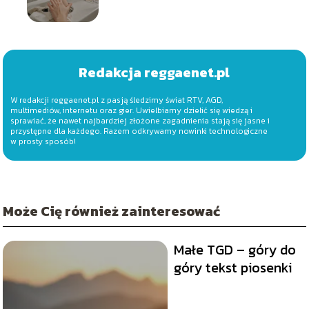
skuteczne rozwiązania
Redakcja reggaenet.pl
W redakcji reggaenet.pl z pasją śledzimy świat RTV, AGD,
multimediów, internetu oraz gier. Uwielbiamy dzielić się wiedzą i
sprawiać, że nawet najbardziej złożone zagadnienia stają się jasne i
przystępne dla każdego. Razem odkrywamy nowinki technologiczne
w prosty sposób!
Może Cię również zainteresować
Małe TGD – góry do
góry tekst piosenki