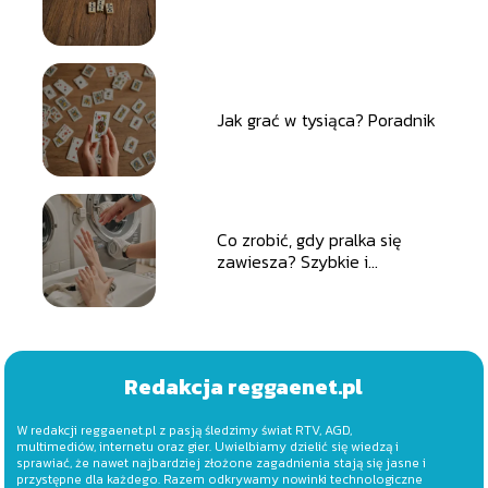
Jak grać w tysiąca? Poradnik
Co zrobić, gdy pralka się
zawiesza? Szybkie i
skuteczne rozwiązania
Redakcja reggaenet.pl
W redakcji reggaenet.pl z pasją śledzimy świat RTV, AGD,
multimediów, internetu oraz gier. Uwielbiamy dzielić się wiedzą i
sprawiać, że nawet najbardziej złożone zagadnienia stają się jasne i
przystępne dla każdego. Razem odkrywamy nowinki technologiczne