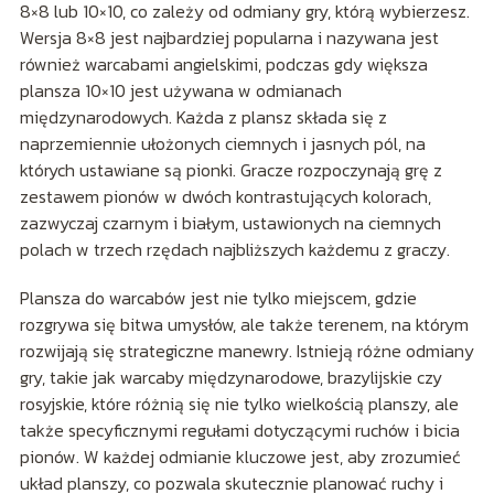
8×8 lub 10×10, co zależy od odmiany gry, którą wybierzesz.
Wersja 8×8 jest najbardziej popularna i nazywana jest
również warcabami angielskimi, podczas gdy większa
plansza 10×10 jest używana w odmianach
międzynarodowych. Każda z plansz składa się z
naprzemiennie ułożonych ciemnych i jasnych pól, na
których ustawiane są pionki. Gracze rozpoczynają grę z
zestawem pionów w dwóch kontrastujących kolorach,
zazwyczaj czarnym i białym, ustawionych na ciemnych
polach w trzech rzędach najbliższych każdemu z graczy.
Plansza do warcabów jest nie tylko miejscem, gdzie
rozgrywa się bitwa umysłów, ale także terenem, na którym
rozwijają się strategiczne manewry. Istnieją różne odmiany
gry, takie jak warcaby międzynarodowe, brazylijskie czy
rosyjskie, które różnią się nie tylko wielkością planszy, ale
także specyficznymi regułami dotyczącymi ruchów i bicia
pionów. W każdej odmianie kluczowe jest, aby zrozumieć
układ planszy, co pozwala skutecznie planować ruchy i