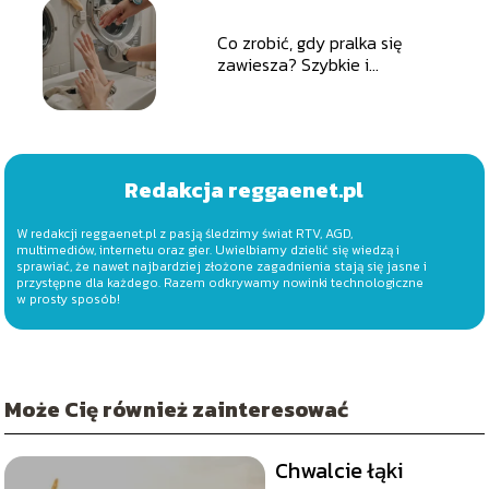
Co zrobić, gdy pralka się
zawiesza? Szybkie i
skuteczne rozwiązania
Redakcja reggaenet.pl
W redakcji reggaenet.pl z pasją śledzimy świat RTV, AGD,
multimediów, internetu oraz gier. Uwielbiamy dzielić się wiedzą i
sprawiać, że nawet najbardziej złożone zagadnienia stają się jasne i
przystępne dla każdego. Razem odkrywamy nowinki technologiczne
w prosty sposób!
Może Cię również zainteresować
Chwalcie łąki