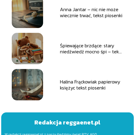
Anna Jantar – nic nie może
wiecznie trwać, tekst piosenki
Śpiewające brzdące: stary
niedźwiedź mocno śpi – tekst
piosenki
Halina Frąckowiak papierowy
księżyc tekst piosenki
Redakcja reggaenet.pl
W redakcji reggaenet.pl z pasją śledzimy świat RTV, AGD,