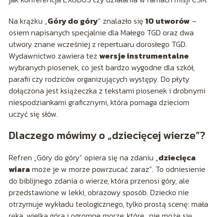
Na krążku „
Góry do góry
” znalazło się
10 utworów
–
osiem napisanych specjalnie dla Małego TGD oraz dwa
utwory znane wcześniej z repertuaru dorosłego TGD.
Wydawnictwo zawiera też
wersje instrumentalne
wybranych piosenek, co jest bardzo wygodne dla szkół,
parafii czy rodziców organizujących występy. Do płyty
dołączona jest książeczka z tekstami piosenek i drobnymi
niespodziankami graficznymi, która pomaga dzieciom
uczyć się słów.
Dlaczego mówimy o „dziecięcej wierze”?
Refren „Góry do góry” opiera się na zdaniu „
dziecięca
wiara
może je w morze powrzucać zaraz”. To odniesienie
do biblijnego zdania o wierze, która przenosi góry, ale
przedstawione w lekki, obrazowy sposób. Dziecko nie
otrzymuje wykładu teologicznego, tylko prostą scenę: mała
ręka, wielka góra i ogromne morze, które „nie może się