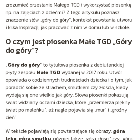
zrozumieć przesłanie Małego TGD i wykorzystać piosenkę
np. na zajęciach z dziećmi? Z tego artykułu poznasz
znaczenie słów „góry do góry”, kontekst powstania utworu
i kilka inspiracji, jak pracować z nim w domu lub w szkole.
O czym jest piosenka Małe TGD „Góry
do góry”?
„
Góry do góry
” to tytułowa piosenka z debiutanckiej
płyty zespołu
Małe TGD
wydanej w 2017 roku. Utwór
opowiada o codziennych trudnościach dziecka i o tym, jak
poradzić sobie ze strachem, smutkiem czy złością, kiedy
wydają się one wielkie jak góry. Słowa piosenki pokazują
świat widziany oczami dziecka, które „przemierza piękny
świat po maleńku”, aż nagle pojawia się „mur” i „groźny
cień”.
W tekście pojawiają się powtarzające się obrazy:
góra
lęku
,
góra smutku
, później także „góra złości” czy „góra