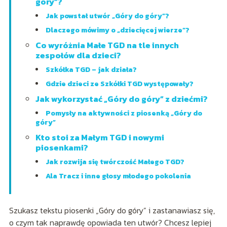
góry”?
Jak powstał utwór „Góry do góry”?
Dlaczego mówimy o „dziecięcej wierze”?
Co wyróżnia Małe TGD na tle innych
zespołów dla dzieci?
Szkółka TGD – jak działa?
Gdzie dzieci ze Szkółki TGD występowały?
Jak wykorzystać „Góry do góry” z dziećmi?
Pomysły na aktywności z piosenką „Góry do
góry”
Kto stoi za Małym TGD i nowymi
piosenkami?
Jak rozwija się twórczość Małego TGD?
Ala Tracz i inne głosy młodego pokolenia
Szukasz tekstu piosenki „Góry do góry” i zastanawiasz się,
o czym tak naprawdę opowiada ten utwór? Chcesz lepiej