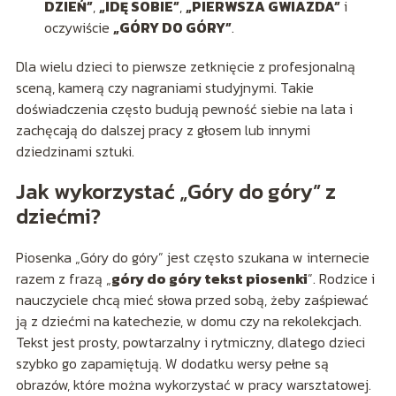
DZIEŃ”
,
„IDĘ SOBIE”
,
„PIERWSZA GWIAZDA”
i
oczywiście
„GÓRY DO GÓRY”
.
Dla wielu dzieci to pierwsze zetknięcie z profesjonalną
sceną, kamerą czy nagraniami studyjnymi. Takie
doświadczenia często budują pewność siebie na lata i
zachęcają do dalszej pracy z głosem lub innymi
dziedzinami sztuki.
Jak wykorzystać „Góry do góry” z
dziećmi?
Piosenka „Góry do góry” jest często szukana w internecie
razem z frazą „
góry do góry tekst piosenki
”. Rodzice i
nauczyciele chcą mieć słowa przed sobą, żeby zaśpiewać
ją z dziećmi na katechezie, w domu czy na rekolekcjach.
Tekst jest prosty, powtarzalny i rytmiczny, dlatego dzieci
szybko go zapamiętują. W dodatku wersy pełne są
obrazów, które można wykorzystać w pracy warsztatowej.