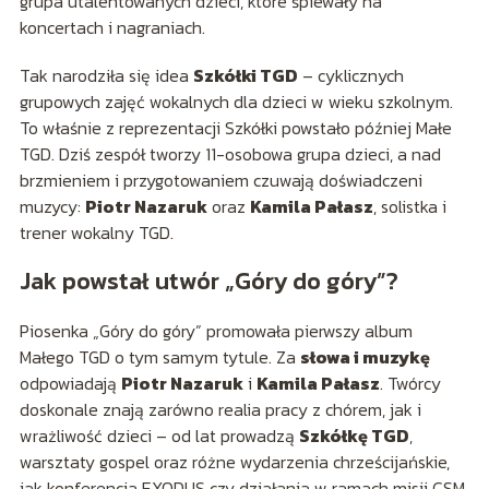
grupa utalentowanych dzieci, które śpiewały na
koncertach i nagraniach.
Tak narodziła się idea
Szkółki TGD
– cyklicznych
grupowych zajęć wokalnych dla dzieci w wieku szkolnym.
To właśnie z reprezentacji Szkółki powstało później Małe
TGD. Dziś zespół tworzy 11-osobowa grupa dzieci, a nad
brzmieniem i przygotowaniem czuwają doświadczeni
muzycy:
Piotr Nazaruk
oraz
Kamila Pałasz
, solistka i
trener wokalny TGD.
Jak powstał utwór „Góry do góry”?
Piosenka „Góry do góry” promowała pierwszy album
Małego TGD o tym samym tytule. Za
słowa i muzykę
odpowiadają
Piotr Nazaruk
i
Kamila Pałasz
. Twórcy
doskonale znają zarówno realia pracy z chórem, jak i
wrażliwość dzieci – od lat prowadzą
Szkółkę TGD
,
warsztaty gospel oraz różne wydarzenia chrześcijańskie,
jak konferencja EXODUS czy działania w ramach misji CSM.