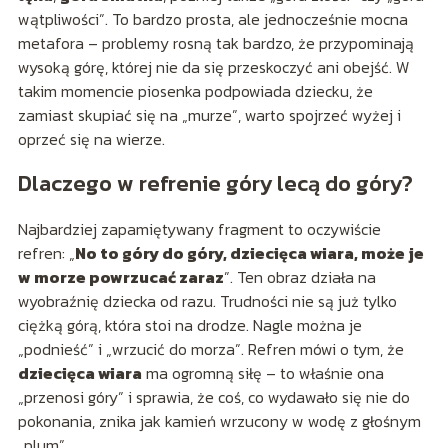
wątpliwości”. To bardzo prosta, ale jednocześnie mocna
metafora – problemy rosną tak bardzo, że przypominają
wysoką górę, której nie da się przeskoczyć ani obejść. W
takim momencie piosenka podpowiada dziecku, że
zamiast skupiać się na „murze”, warto spojrzeć wyżej i
oprzeć się na wierze.
Dlaczego w refrenie góry lecą do góry?
Najbardziej zapamiętywany fragment to oczywiście
refren: „
No to góry do góry, dziecięca wiara, może je
w morze powrzucać zaraz
”. Ten obraz działa na
wyobraźnię dziecka od razu. Trudności nie są już tylko
ciężką górą, która stoi na drodze. Nagle można je
„podnieść” i „wrzucić do morza”. Refren mówi o tym, że
dziecięca wiara
ma ogromną siłę – to właśnie ona
„przenosi góry” i sprawia, że coś, co wydawało się nie do
pokonania, znika jak kamień wrzucony w wodę z głośnym
„plum”.