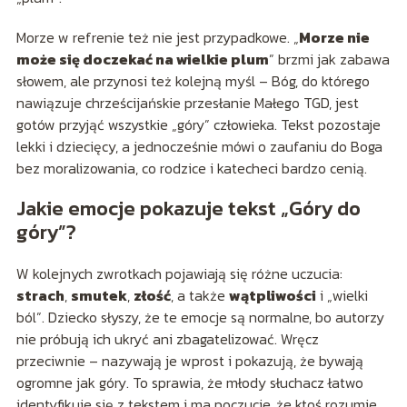
Morze w refrenie też nie jest przypadkowe. „
Morze nie
może się doczekać na wielkie plum
” brzmi jak zabawa
słowem, ale przynosi też kolejną myśl – Bóg, do którego
nawiązuje chrześcijańskie przesłanie Małego TGD, jest
gotów przyjąć wszystkie „góry” człowieka. Tekst pozostaje
lekki i dziecięcy, a jednocześnie mówi o zaufaniu do Boga
bez moralizowania, co rodzice i katecheci bardzo cenią.
Jakie emocje pokazuje tekst „Góry do
góry”?
W kolejnych zwrotkach pojawiają się różne uczucia:
strach
,
smutek
,
złość
, a także
wątpliwości
i „wielki
ból”. Dziecko słyszy, że te emocje są normalne, bo autorzy
nie próbują ich ukryć ani zbagatelizować. Wręcz
przeciwnie – nazywają je wprost i pokazują, że bywają
ogromne jak góry. To sprawia, że młody słuchacz łatwo
identyfikuje się z tekstem i ma poczucie, że ktoś rozumie