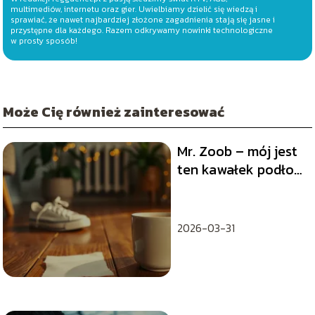
multimediów, internetu oraz gier. Uwielbiamy dzielić się wiedzą i
sprawiać, że nawet najbardziej złożone zagadnienia stają się jasne i
przystępne dla każdego. Razem odkrywamy nowinki technologiczne
w prosty sposób!
Może Cię również zainteresować
Mr. Zoob – mój jest
ten kawałek podłogi
tekst piosenki
2026-03-31