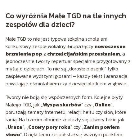
Co wyróżnia Małe TGD na tle innych
zespołów dla dzieci?
Małe TGD to nie jest typowa szkolna schola ani
konkursowy zespół wokalny. Grupa łączy
nowoczesne
brzmienia pop
z
chrześcijańskim przesłaniem
, a
jednocześnie tworzy repertuar specjalnie przygotowany z
myślą o dzieciach. To nie są „dorosłe piosenki” tylko
zaśpiewane wyższymi głosami – każdy tekst i aranżacja
powstają z ośmiolatkiem czy dziesięciolatkiem w głowie.
Twórcy nie boją się współczesnych form. Kolejne płyty
Małego TGD, jak „
Wyspa skarbów
” czy „
Online
”,
poruszają tematy internetu, relacji, hejtu czy słów, które
ranią. Na trzecim albumie znalazły się utwory takie jak
„
Uraza
”, „
Cztery pory roku
” czy „
Zanim powiem
słowo
”. Dzięki temu zespół stał się ważnym punktem