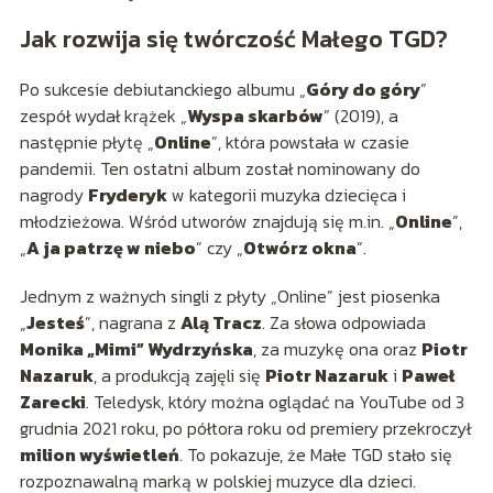
Jak rozwija się twórczość Małego TGD?
Po sukcesie debiutanckiego albumu „
Góry do góry
”
zespół wydał krążek „
Wyspa skarbów
” (2019), a
następnie płytę „
Online
”, która powstała w czasie
pandemii. Ten ostatni album został nominowany do
nagrody
Fryderyk
w kategorii muzyka dziecięca i
młodzieżowa. Wśród utworów znajdują się m.in. „
Online
”,
„
A ja patrzę w niebo
” czy „
Otwórz okna
”.
Jednym z ważnych singli z płyty „Online” jest piosenka
„
Jesteś
”, nagrana z
Alą Tracz
. Za słowa odpowiada
Monika „Mimi” Wydrzyńska
, za muzykę ona oraz
Piotr
Nazaruk
, a produkcją zajęli się
Piotr Nazaruk
i
Paweł
Zarecki
. Teledysk, który można oglądać na YouTube od 3
grudnia 2021 roku, po półtora roku od premiery przekroczył
milion wyświetleń
. To pokazuje, że Małe TGD stało się
rozpoznawalną marką w polskiej muzyce dla dzieci.