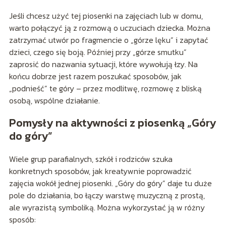
Jeśli chcesz użyć tej piosenki na zajęciach lub w domu,
warto połączyć ją z rozmową o uczuciach dziecka. Można
zatrzymać utwór po fragmencie o „górze lęku” i zapytać
dzieci, czego się boją. Później przy „górze smutku”
zaprosić do nazwania sytuacji, które wywołują łzy. Na
końcu dobrze jest razem poszukać sposobów, jak
„podnieść” te góry – przez modlitwę, rozmowę z bliską
osobą, wspólne działanie.
Pomysły na aktywności z piosenką „Góry
do góry”
Wiele grup parafialnych, szkół i rodziców szuka
konkretnych sposobów, jak kreatywnie poprowadzić
zajęcia wokół jednej piosenki. „Góry do góry” daje tu duże
pole do działania, bo łączy warstwę muzyczną z prostą,
ale wyrazistą symboliką. Można wykorzystać ją w różny
sposób: