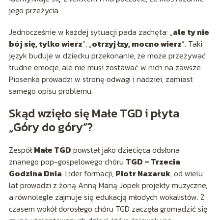
jego przeżycia.
Jednocześnie w każdej sytuacji pada zachęta: „
ale ty nie
bój się, tylko wierz
”, „
otrzyj łzy, mocno wierz
”. Taki
język buduje w dziecku przekonanie, że może przeżywać
trudne emocje, ale nie musi zostawać w nich na zawsze.
Piosenka prowadzi w stronę odwagi i nadziei, zamiast
samego opisu problemu.
Skąd wzięło się Małe TGD i płyta
„Góry do góry”?
Zespół
Małe TGD
powstał jako dziecięca odsłona
znanego pop-gospelowego chóru
TGD – Trzecia
Godzina Dnia
. Lider formacji,
Piotr Nazaruk
, od wielu
lat prowadzi z żoną Anną Marią Jopek projekty muzyczne,
a równolegle zajmuje się edukacją młodych wokalistów. Z
czasem wokół dorosłego chóru TGD zaczęła gromadzić się