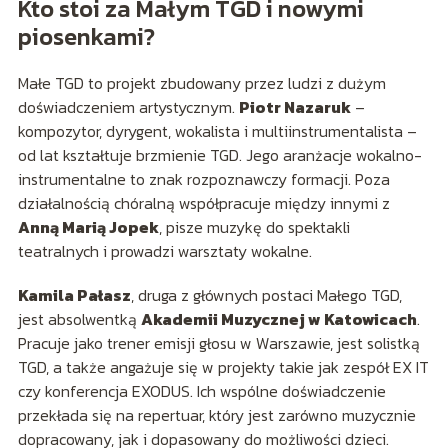
Kto stoi za Małym TGD i nowymi
piosenkami?
Małe TGD to projekt zbudowany przez ludzi z dużym
doświadczeniem artystycznym.
Piotr Nazaruk
–
kompozytor, dyrygent, wokalista i multiinstrumentalista –
od lat kształtuje brzmienie TGD. Jego aranżacje wokalno-
instrumentalne to znak rozpoznawczy formacji. Poza
działalnością chóralną współpracuje między innymi z
Anną Marią Jopek
, pisze muzykę do spektakli
teatralnych i prowadzi warsztaty wokalne.
Kamila Pałasz
, druga z głównych postaci Małego TGD,
jest absolwentką
Akademii Muzycznej w Katowicach
.
Pracuje jako trener emisji głosu w Warszawie, jest solistką
TGD, a także angażuje się w projekty takie jak zespół EX IT
czy konferencja EXODUS. Ich wspólne doświadczenie
przekłada się na repertuar, który jest zarówno muzycznie
dopracowany, jak i dopasowany do możliwości dzieci.