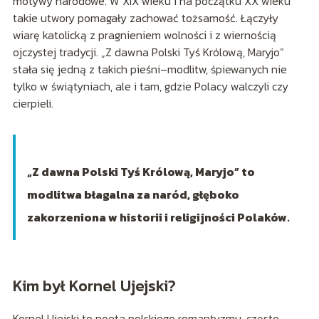
motywy narodowe. W XIX wieku i na początku XX wieku
takie utwory pomagały zachować tożsamość. Łączyły
wiarę katolicką z pragnieniem wolności i z wiernością
ojczystej tradycji. „Z dawna Polski Tyś Królową, Maryjo”
stała się jedną z takich pieśni–modlitw, śpiewanych nie
tylko w świątyniach, ale i tam, gdzie Polacy walczyli czy
cierpieli.
„Z dawna Polski Tyś Królową, Maryjo” to
modlitwa błagalna za naród, głęboko
zakorzeniona w historii i religijności Polaków.
Kim był Kornel Ujejski?
Kornel Ujejski to poeta polskiego romantyzmu, często