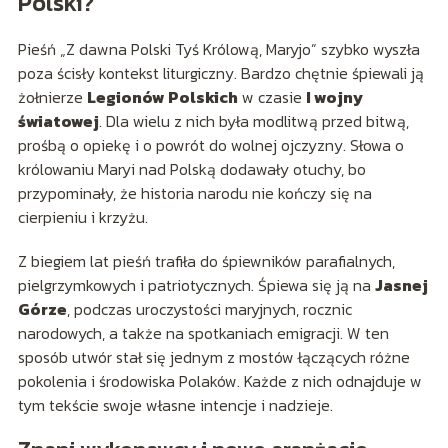
Polski?
Pieśń „Z dawna Polski Tyś Królową, Maryjo” szybko wyszła
poza ścisły kontekst liturgiczny. Bardzo chętnie śpiewali ją
żołnierze
Legionów Polskich
w czasie
I wojny
światowej
. Dla wielu z nich była modlitwą przed bitwą,
prośbą o opiekę i o powrót do wolnej ojczyzny. Słowa o
królowaniu Maryi nad Polską dodawały otuchy, bo
przypominały, że historia narodu nie kończy się na
cierpieniu i krzyżu.
Z biegiem lat pieśń trafiła do śpiewników parafialnych,
pielgrzymkowych i patriotycznych. Śpiewa się ją na
Jasnej
Górze
, podczas uroczystości maryjnych, rocznic
narodowych, a także na spotkaniach emigracji. W ten
sposób utwór stał się jednym z mostów łączących różne
pokolenia i środowiska Polaków. Każde z nich odnajduje w
tym tekście swoje własne intencje i nadzieje.