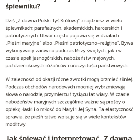
śpiewniku?
Dziś „Z dawna Polski Tyś Królową” znajdziesz w wielu
śpiewnikach: parafialnych, akademickich, harcerskich i
patriotycznych. Utwór często pojawia się w działach
„Pieśni maryjne” albo „Pieśni patriotyczno–religijne”. Bywa
wykonywany zarówno podczas Mszy świętych, jak i w
czasie apeli jasnogórskich, nabożeństw majowych,
październikowych różańców i uroczystości państwowych.
W zależności od okazji różne zwrotki mogą brzmieć silniej.
Podczas obchodów narodowych mocniej wybrzmiewają
słowa o narodzie, przymierzu i tysiącu lat wiary. W czasie
nabożeństw maryjnych szczególnie ważne są prośby o
opiekę, łaski i o miłość do Maryi i Jej Syna. Ta elastyczność
sprawia, że pieśń łatwo wpisuje się w wiele kontekstów
modlitwy.
Jak śpiewać i interpretować „Z dawna