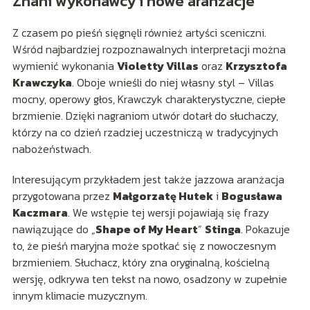
Znani wykonawcy i nowe aranżacje
Z czasem po pieśń sięgnęli również artyści sceniczni.
Wśród najbardziej rozpoznawalnych interpretacji można
wymienić wykonania
Violetty Villas
oraz
Krzysztofa
Krawczyka
. Oboje wnieśli do niej własny styl – Villas
mocny, operowy głos, Krawczyk charakterystyczne, ciepłe
brzmienie. Dzięki nagraniom utwór dotarł do słuchaczy,
którzy na co dzień rzadziej uczestniczą w tradycyjnych
nabożeństwach.
Interesującym przykładem jest także jazzowa aranżacja
przygotowana przez
Małgorzatę Hutek
i
Bogusława
Kaczmara
. We wstępie tej wersji pojawiają się frazy
nawiązujące do „
Shape of My Heart
”
Stinga
. Pokazuje
to, że pieśń maryjna może spotkać się z nowoczesnym
brzmieniem. Słuchacz, który zna oryginalną, kościelną
wersję, odkrywa ten tekst na nowo, osadzony w zupełnie
innym klimacie muzycznym.