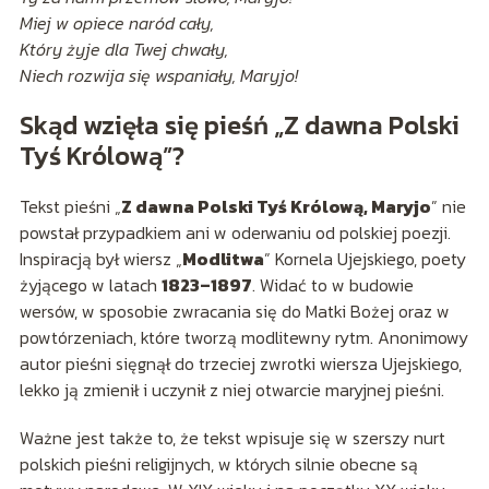
Miej w opiece naród cały,
Który żyje dla Twej chwały,
Niech rozwija się wspaniały, Maryjo!
Skąd wzięła się pieśń „Z dawna Polski
Tyś Królową”?
Tekst pieśni „
Z dawna Polski Tyś Królową, Maryjo
” nie
powstał przypadkiem ani w oderwaniu od polskiej poezji.
Inspiracją był wiersz „
Modlitwa
” Kornela Ujejskiego, poety
żyjącego w latach
1823–1897
. Widać to w budowie
wersów, w sposobie zwracania się do Matki Bożej oraz w
powtórzeniach, które tworzą modlitewny rytm. Anonimowy
autor pieśni sięgnął do trzeciej zwrotki wiersza Ujejskiego,
lekko ją zmienił i uczynił z niej otwarcie maryjnej pieśni.
Ważne jest także to, że tekst wpisuje się w szerszy nurt
polskich pieśni religijnych, w których silnie obecne są