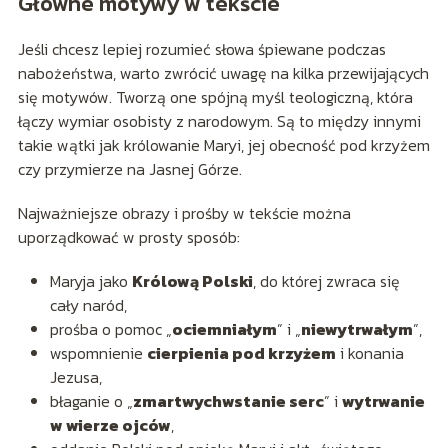
Główne motywy w tekście
Jeśli chcesz lepiej rozumieć słowa śpiewane podczas
nabożeństwa, warto zwrócić uwagę na kilka przewijających
się motywów. Tworzą one spójną myśl teologiczną, która
łączy wymiar osobisty z narodowym. Są to między innymi
takie wątki jak królowanie Maryi, jej obecność pod krzyżem
czy przymierze na Jasnej Górze.
Najważniejsze obrazy i prośby w tekście można
uporządkować w prosty sposób:
Maryja jako
Królową Polski
, do której zwraca się
cały naród,
prośba o pomoc „
ociemniałym
” i „
niewytrwałym
”,
wspomnienie
cierpienia pod krzyżem
i konania
Jezusa,
błaganie o „
zmartwychwstanie serc
” i
wytrwanie
w wierze ojców
,