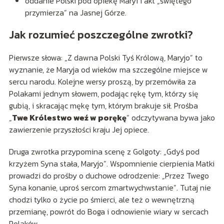
oddanie Polski pod opiekę Maryi i akt „świętego
przymierza” na Jasnej Górze.
Jak rozumieć poszczególne zwrotki?
Pierwsze słowa: „Z dawna Polski Tyś Królową, Maryjo” to
wyznanie, że Maryja od wieków ma szczególne miejsce w
sercu narodu. Kolejne wersy proszą, by przemówiła za
Polakami jednym słowem, podając rękę tym, którzy się
gubią, i skracając mękę tym, którym brakuje sił. Prośba
„
Twe Królestwo weź w porękę
” odczytywana bywa jako
zawierzenie przyszłości kraju Jej opiece.
Druga zwrotka przypomina scenę z Golgoty: „Gdyś pod
krzyżem Syna stała, Maryjo”. Wspomnienie cierpienia Matki
prowadzi do prośby o duchowe odrodzenie: „Przez Twego
Syna konanie, uproś sercom zmartwychwstanie”. Tutaj nie
chodzi tylko o życie po śmierci, ale też o wewnętrzną
przemianę, powrót do Boga i odnowienie wiary w sercach
Polaków.