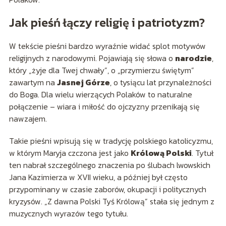
Jak pieśń łączy religię i patriotyzm?
W tekście pieśni bardzo wyraźnie widać splot motywów
religijnych z narodowymi. Pojawiają się słowa o
narodzie
,
który „żyje dla Twej chwały”, o „przymierzu świętym”
zawartym na
Jasnej Górze
, o tysiącu lat przynależności
do Boga. Dla wielu wierzących Polaków to naturalne
połączenie – wiara i miłość do ojczyzny przenikają się
nawzajem.
Takie pieśni wpisują się w tradycję polskiego katolicyzmu,
w którym Maryja czczona jest jako
Królową Polski
. Tytuł
ten nabrał szczególnego znaczenia po ślubach lwowskich
Jana Kazimierza w XVII wieku, a później był często
przypominany w czasie zaborów, okupacji i politycznych
kryzysów. „Z dawna Polski Tyś Królową” stała się jednym z
muzycznych wyrazów tego tytułu.