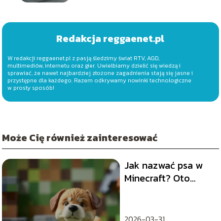
Redakcja reggaenet.pl
W redakcji reggaenet.pl z pasją śledzimy świat RTV, AGD,
multimediów, internetu oraz gier. Uwielbiamy dzielić się wiedzą i
sprawiać, że nawet najbardziej złożone zagadnienia stają się jasne i
przystępne dla każdego. Razem odkrywamy nowinki technologiczne
w prosty sposób!
Może Cię również zainteresować
Jak nazwać psa w
Minecraft? Oto
najlepsze pomysły i
inspiracje!
2026-03-31