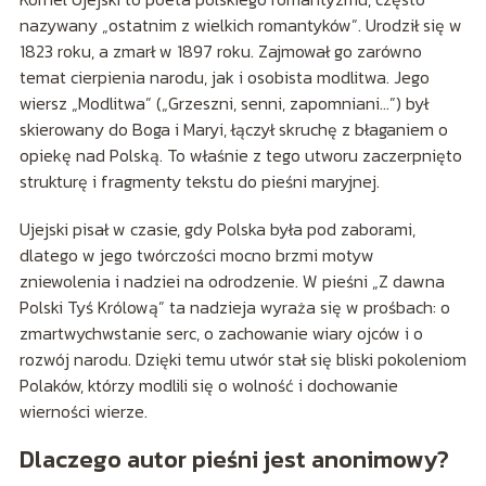
nazywany „ostatnim z wielkich romantyków”. Urodził się w
1823 roku, a zmarł w 1897 roku. Zajmował go zarówno
temat cierpienia narodu, jak i osobista modlitwa. Jego
wiersz „Modlitwa” („Grzeszni, senni, zapomniani…”) był
skierowany do Boga i Maryi, łączył skruchę z błaganiem o
opiekę nad Polską. To właśnie z tego utworu zaczerpnięto
strukturę i fragmenty tekstu do pieśni maryjnej.
Ujejski pisał w czasie, gdy Polska była pod zaborami,
dlatego w jego twórczości mocno brzmi motyw
zniewolenia i nadziei na odrodzenie. W pieśni „Z dawna
Polski Tyś Królową” ta nadzieja wyraża się w prośbach: o
zmartwychwstanie serc, o zachowanie wiary ojców i o
rozwój narodu. Dzięki temu utwór stał się bliski pokoleniom
Polaków, którzy modlili się o wolność i dochowanie
wierności wierze.
Dlaczego autor pieśni jest anonimowy?