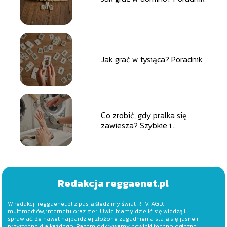
Jak grać w tysiąca? Poradnik
Co zrobić, gdy pralka się
zawiesza? Szybkie i
skuteczne rozwiązania
Redakcja reggaenet.pl
W redakcji reggaenet.pl z pasją śledzimy świat RTV, AGD,
multimediów, internetu oraz gier. Uwielbiamy dzielić się wiedzą i
sprawiać, że nawet najbardziej złożone zagadnienia stają się jasne i
przystępne dla każdego. Razem odkrywamy nowinki technologiczne