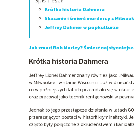
Spis treści:
Krótka historia Dahmera
Skazanie i śmierć mordercy z Milwau
Jeffrey Dahmer w popkulturze
Jak zmarł Bob Marley? Śmierć najsłynniejs
Krótka historia Dahmera
Jeffrey Lionel Dahmer znany również jako „Milwau
w Milwaukee , w stanie Wisconsin. Już w dzieciń
co w późniejszych latach przerodziło się w okruc
oraz pracował jako technik rentgenowski w pewny
Jednak to jego przestępcze działania w latach 80.
przerażających postaci w historii kryminalistyki. 
często były połączone z okrucieństwem i kanibal