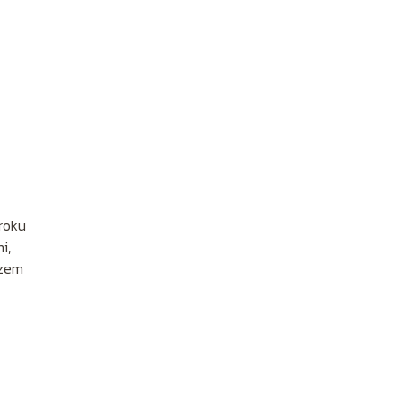
 roku
i,
rzem