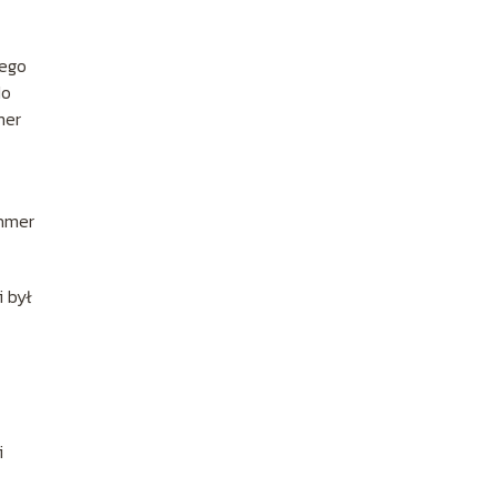
jego
do
mer
ahmer
 był
i