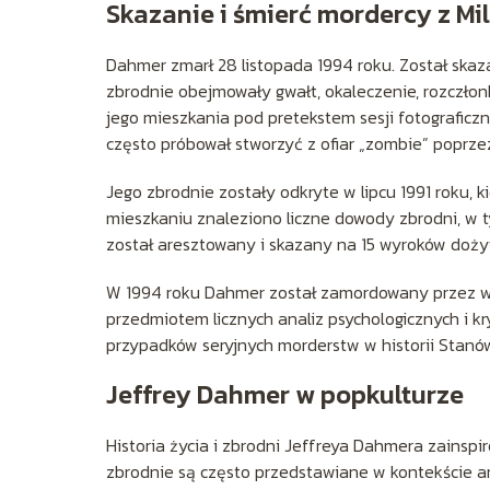
Skazanie i śmierć mordercy z M
Dahmer zmarł 28 listopada 1994 roku. Został ska
zbrodnie obejmowały gwałt, okaleczenie, rozczłon
jego mieszkania pod pretekstem sesji fotograficz
często próbował stworzyć z ofiar „zombie” poprz
Jego zbrodnie zostały odkryte w lipcu 1991 roku, k
mieszkaniu znaleziono liczne dowody zbrodni, w t
został aresztowany i skazany na 15 wyroków doży
W 1994 roku Dahmer został zamordowany przez wsp
przedmiotem licznych analiz psychologicznych i kr
przypadków seryjnych morderstw w historii Stanó
Jeffrey Dahmer w popkulturze
Historia życia i zbrodni Jeffreya Dahmera zainspiro
zbrodnie są często przedstawiane w kontekście a