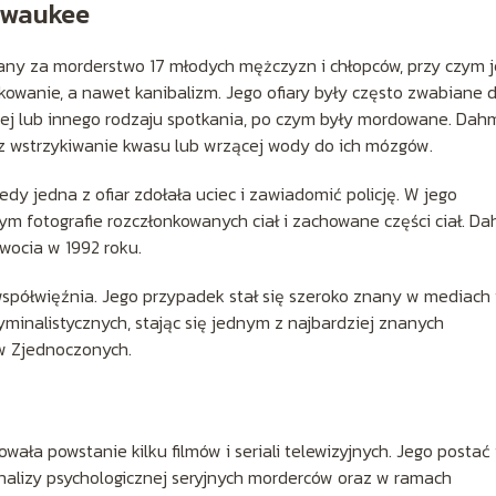
ilwaukee
zany za morderstwo 17 młodych mężczyzn i chłopców, przy czym 
kowanie, a nawet kanibalizm. Jego ofiary były często zwabiane 
nej lub innego rodzaju spotkania, po czym były mordowane. Dah
ez wstrzykiwanie kwasu lub wrzącej wody do ich mózgów.
iedy jedna z ofiar zdołała uciec i zawiadomić policję. W jego
ym fotografie rozczłonkowanych ciał i zachowane części ciał. D
wocia w 1992 roku.
ółwięźnia. Jego przypadek stał się szeroko znany w mediach i
yminalistycznych, stając się jednym z najbardziej znanych
w Zjednoczonych.
wała powstanie kilku filmów i seriali telewizyjnych. Jego postać 
nalizy psychologicznej seryjnych morderców oraz w ramach