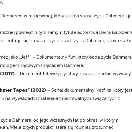
w:
Rennerem w roli głównej, który skupia się na życiu Dahmera i j
aficznej powieści o tym samym tytule autorstwa Derfa Backderfa
koncentruje się na wczesnych latach życia Dahmera, zanim stał s
nież jako „Jeff” – Dokumentalny film, który bada życie Dahmera 
patologiem sądowym i sąsiadem Dahmera.
 (2017)
– Dokument telewizyjny, który zawiera rzadkie wywiady
.
Dahmer Tapes” (2022)
– Serial dokumentalny Netflixa, który jes
a się na wywiadach i materiałach archiwalnych związanych z
ty życia Dahmera, od jego wczesnych lat po okres, w którym
łań. Wiele z tych produkcji stara się również zrozumieć