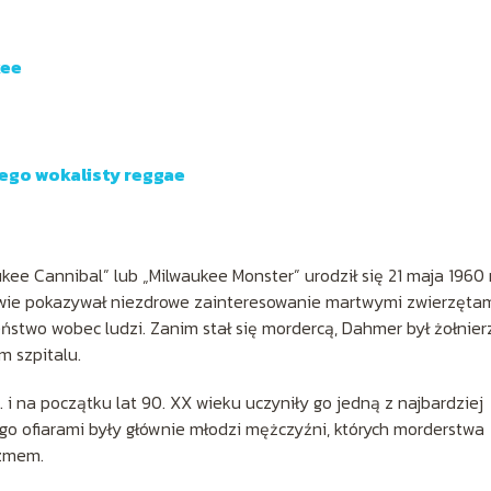
kee
zego wokalisty reggae
kee Cannibal” lub „Milwaukee Monster” urodził się 21 maja 1960
stwie pokazywał niezdrowe zainteresowanie martwymi zwierzętam
ieństwo wobec ludzi. Zanim stał się mordercą, Dahmer był żołnie
m szpitalu.
 i na początku lat 90. XX wieku uczyniły go jedną z najbardziej
Jego ofiarami były głównie młodzi mężczyźni, których morderstwa
izmem.