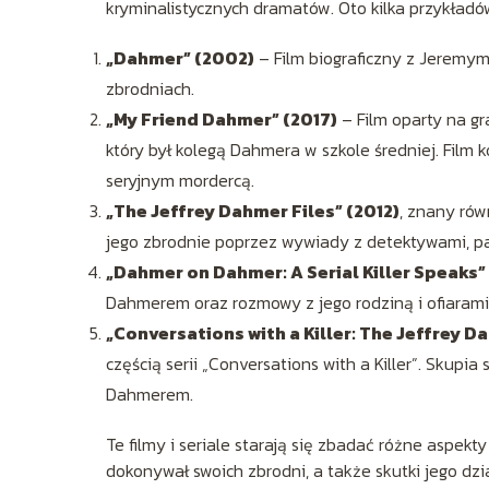
kryminalistycznych dramatów. Oto kilka przykładó
„Dahmer” (2002)
– Film biograficzny z Jeremym 
zbrodniach.
„My Friend Dahmer” (2017)
– Film oparty na gr
który był kolegą Dahmera w szkole średniej. Film 
seryjnym mordercą.
„The Jeffrey Dahmer Files” (2012)
, znany rów
jego zbrodnie poprzez wywiady z detektywami, 
„Dahmer on Dahmer: A Serial Killer Speaks”
Dahmerem oraz rozmowy z jego rodziną i ofiarami
„Conversations with a Killer: The Jeffrey 
częścią serii „Conversations with a Killer”. Skupi
Dahmerem.
Te filmy i seriale starają się zbadać różne aspek
dokonywał swoich zbrodni, a także skutki jego dzia